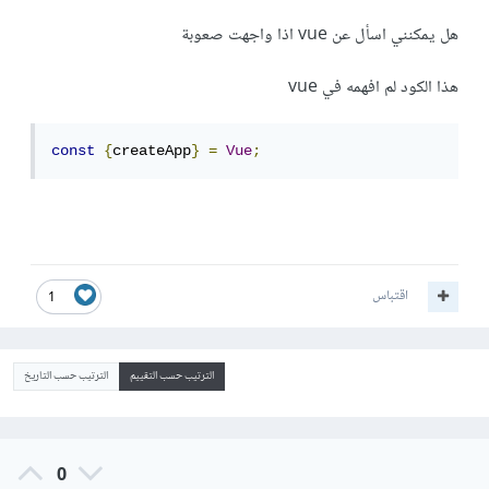
هل يمكنني اسأل عن vue اذا واجهت صعوبة
هذا الكود لم افهمه في vue
const
{
createApp
}
=
Vue
;
اقتباس
1
الترتيب حسب التقييم
الترتيب حسب التاريخ
0