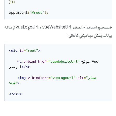
});
app
.
mount
(
'#root'
);
فتستطيع استخدام المتغير vueWebsiteUrl و vueLogoUrl لإضافة
بيانات بشكل ديناميكي كالتالي:
<div
id
=
"root"
>
موقع Vue 
>
"vueWebsiteUrl"
=
v-bind:href
<a
</a>
الرسمي
"شعار 
=
alt
"vueLogoUrl"
=
v-bind:src
<img
Vue"
>
</div>