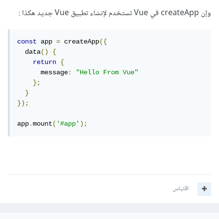
وإن createApp في Vue تستخدم لإنشاء تطبيق Vue جديد هكذا
:
const
 app 
=
 createApp
({
  data
()
{
return
{
      message
:
"Hello From Vue"
};
}
});
app
.
mount
(
'#app'
);
اقتباس