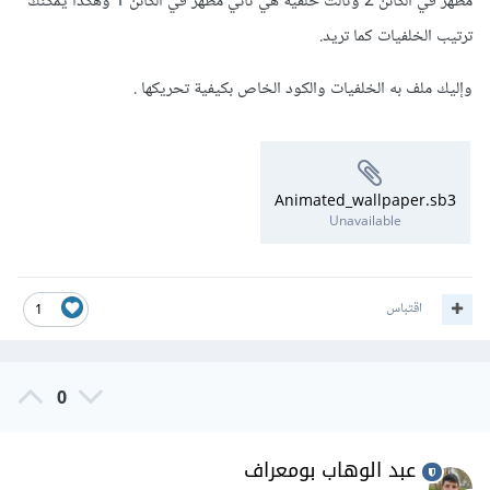
مظهر في الكائن 2 وثالث خلفية هي ثاني مظهر في الكائن 1 وهكذا يمكنك
ترتيب الخلفيات كما تريد.
وإليك ملف به الخلفيات والكود الخاص بكيفية تحريكها .
Animated_wallpaper.sb3
Unavailable
اقتباس
1
0
عبد الوهاب بومعراف