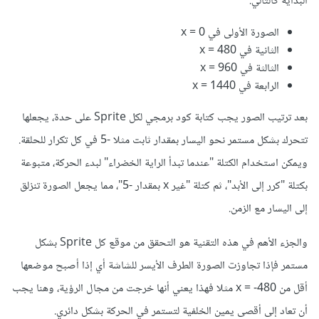
البداية كالتالي:
الصورة الأولى في x = 0
الثانية في x = 480
الثالثة في x = 960
الرابعة في x = 1440
بعد ترتيب الصور يجب كتابة كود برمجي لكل Sprite على حدة، يجعلها
تتحرك بشكل مستمر نحو اليسار بمقدار ثابت مثلا -5 في كل تكرار للحلقة.
ويمكن استخدام الكتلة "عندما تبدأ الراية الخضراء" لبدء الحركة، متبوعة
بكتلة "كرر إلى الأبد"، ثم كتلة "غير x بمقدار -5"، مما يجعل الصورة تنزلق
إلى اليسار مع الزمن.
والجزء الأهم في هذه التقنية هو التحقق من موقع كل Sprite بشكل
مستمر فإذا تجاوزت الصورة الطرف الأيسر للشاشة أي إذا أصبح موضعها
أقل من x = -480 مثلا فهذا يعني أنها خرجت من مجال الرؤية، وهنا يجب
أن تعاد إلى أقصى يمين الخلفية لتستمر في الحركة بشكل دائري.