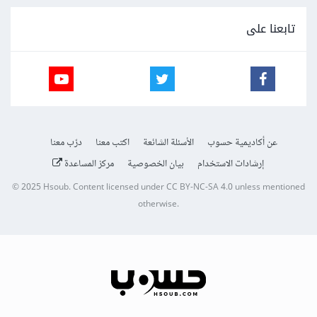
تابعنا على
عن أكاديمية حسوب
الأسئلة الشائعة
اكتب معنا
درّب معنا
إرشادات الاستخدام
بيان الخصوصية
مركز المساعدة
© 2025
Hsoub
.
Content licensed under
CC BY-NC-SA 4.0
unless mentioned
otherwise.