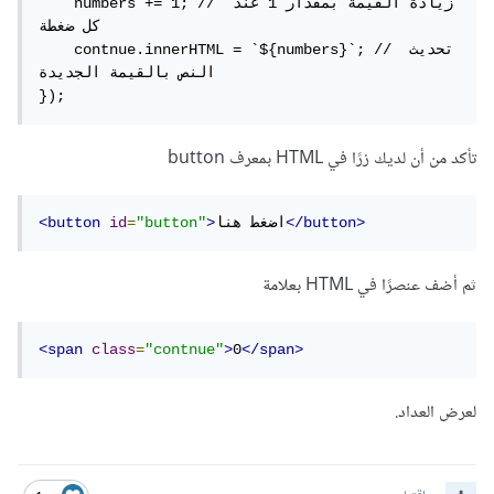
    numbers += 1; // زيادة القيمة بمقدار 1 عند 
كل ضغطة

    contnue.innerHTML = `${numbers}`; // تحديث 
النص بالقيمة الجديدة

});
تأكد من أن لديك زرًا في HTML بمعرف button
</button>
اضغط هنا
>
"button"
=
id
<button
ثم أضف عنصرًا في HTML بعلامة
<span
class
=
"contnue"
>
0
</span>
لعرض العداد.