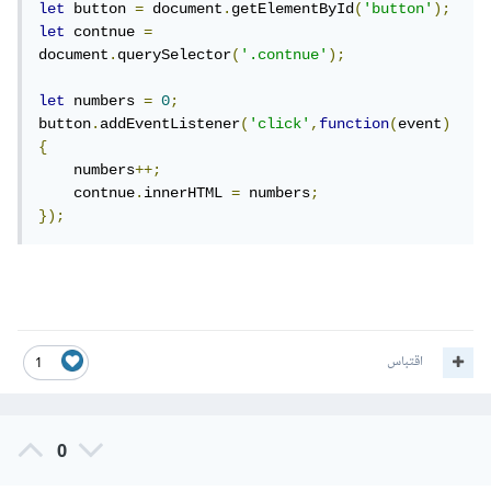
let
 button 
=
 document
.
getElementById
(
'button'
);
let
 contnue 
=
document
.
querySelector
(
'.contnue'
);
let
 numbers 
=
0
;
button
.
addEventListener
(
'click'
,
function
(
event
)
{
    numbers
++;
    contnue
.
innerHTML 
=
 numbers
;
});
اقتباس
1
0