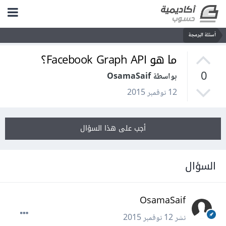
أسئلة البرمجة
ما هو Facebook Graph API؟
0
بواسطة OsamaSaif
12 نوفمبر 2015
أجب على هذا السؤال
السؤال
OsamaSaif
نشر
12 نوفمبر 2015