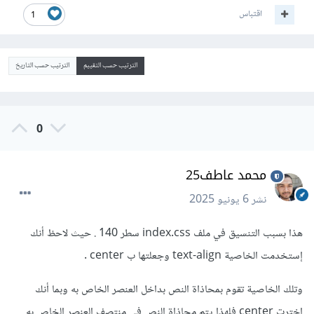
اقتباس
1
الترتيب حسب التقييم
الترتيب حسب التاريخ
0
محمد عاطف25
نشر
6 يونيو 2025
هذا بسبب التنسيق في ملف index.css سطر 140 . حيث لاحظ أنك
إستخدمت الخاصية text-align وجعلتها ب center .
وتلك الخاصية تقوم بمحاذاة النص بداخل العنصر الخاص به وبما أنك
إخترت center فلهذا يتم محاذاة النص في منتصف العنصر الخاص به