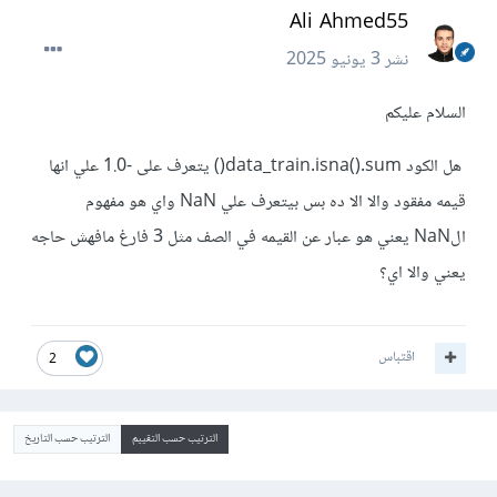
Ali Ahmed55
نشر
3 يونيو 2025
السلام عليكم
هل الكود data_train.isna().sum() يتعرف على -1.0 علي انها
قيمه مفقود والا الا ده بس بيتعرف علي NaN واي هو مفهوم
الNaN يعني هو عبار عن القيمه في الصف مثل 3 فارغ مافهش حاجه
يعني والا اي؟
اقتباس
2
الترتيب حسب التقييم
الترتيب حسب التاريخ