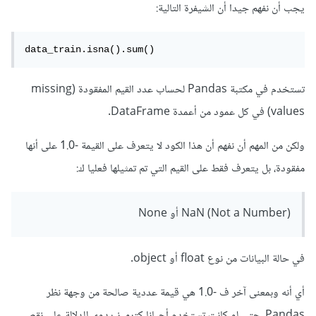
يجب أن نفهم جيدا أن الشيفرة التالية:
data_train.isna().sum()
تستخدم في مكتبة Pandas لحساب عدد القيم المفقودة (missing
values) في كل عمود من أعمدة DataFrame.
ولكن من المهم أن نفهم أن هذا الكود لا يتعرف على القيمة -1.0 على أنها
مفقودة، بل يتعرف فقط على القيم التي تم تمثيلها فعليا ك:
NaN (Not a Number) أو None
في حالة البيانات من نوع float أو object.
أي أنه وبمعنى آخر ف -1.0 هي قيمة عددية صالحة من وجهة نظر
Pandas، حتى لو كانت تستخدم أحيانا كترميز يدوي للدلالة على نقص