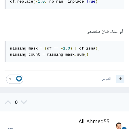
df
.
replace
(-
1.0
,
 np
.
nan
,
 inplace
=
True
)
أو إنشاء قناع مخصص:
missing_mask 
=
(
df 
==
-
1.0
)
|
 df
.
isna
()
missing_count 
=
 missing_mask
.
sum
()
اقتباس
1
0
Ali Ahmed55