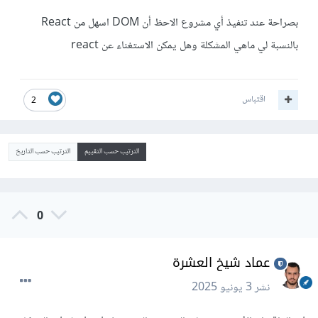
بصراحة عند تنفيذ أي مشروع الاحظ أن DOM اسهل من React
بالنسبة لي ماهي المشكلة وهل يمكن الاستغناء عن react
اقتباس
2
الترتيب حسب التقييم
الترتيب حسب التاريخ
0
عماد شيخ العشرة
نشر
3 يونيو 2025