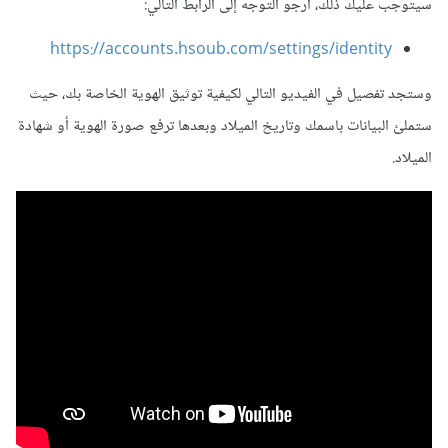
سيتوجب عليك ذلك، أرجو التوجه إلى الرابط التالي:
https://accounts.hsoub.com/settings/identity
وستجد تفصيل في الفيديو التالي لكيفية توثيق الهوية الخاصة بك، حيث
ستملئ البيانات باسمك وتاريخ الميلاد وبعدها ترفع صورة الهوية أو شهادة
الميلاد.