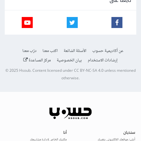
تابعنا على
عن أكاديمية حسوب
الأسئلة الشائعة
اكتب معنا
درّب معنا
إرشادات الاستخدام
بيان الخصوصية
مركز المساعدة
© 2025
Hsoub
.
Content licensed under
CC BY-NC-SA 4.0
unless mentioned
otherwise.