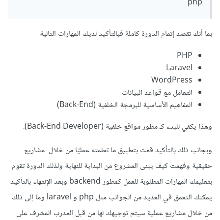
php
إلى التعمق في تطوير واجهات المستخدم من خلال HTML, CSS,
JS وبوتستراب، ويوجد على اليوتيوب مصادر جيدة.
بما أنك تقصد إتمام الدورة كاملة فبالتأكيد لديك المهارات التالية
بالنسبة لدورة PHP ستحتاج إلى دراسة المسارات التالية بالدورة:
PHP
أساسيات لغة PHP
Laravel
تطوير قوالب ووردبريس
WordPress
تطوير قالب ووردبريس أخباري
التعامل مع قواعد البيانات
تطوير متجر إلكتروني في ووردبريس عبر ووكومرس
المفاهيم الأساسية للبرمجة الخلفية (Back-End)
بعد ذلك ستحتاج إلى التعمق قليلاً في لغة SQL وستجد على
وهذا يكفي للبدء كـ مطور مواقع خلفية (Back-End Developer).
اليوتيوب مصادر جيدة كذلك، وسبب عدم التعمق بها بالدورة هو
وبجانب ذلك بالتأكيد قمت بتطبيق ما تعلمته عمليًا من خلال مشاريع
الإعتماد على لارافل لإدارة قواعد البيانات.
حقيقية وفهمت كيف يبنى المشروع من البداية للنهاية ولذلك الدورة تقوم
بتعليمك المهارات المطلوبة للعمل كمطور backend وبعد الإنتهاء بالتأكيد
يمكنك التعمق في العديد من الجوانب مثل php و laravel وما إلى ذلك
من خلال مشاريع عملية سيتم توجيهك لها من قبل المدرب المشرف على