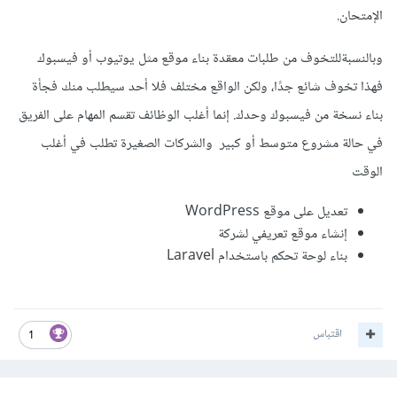
الإمتحان.
وبالنسبةللتخوف من طلبات معقدة بناء موقع مثل يوتيوب أو فيسبوك
فهذا تخوف شائع جدًا، ولكن الواقع مختلف فلا أحد سيطلب منك فجأة
بناء نسخة من فيسبوك وحدك. إنما أغلب الوظائف تقسم المهام على الفريق
في حالة مشروع متوسط أو كبير والشركات الصغيرة تطلب في أغلب
الوقت
تعديل على موقع WordPress
إنشاء موقع تعريفي لشركة
بعد ذلك ستحتاج إلى تعلم كيفية نشر المشاريع على الاستضافات
بناء لوحة تحكم باستخدام Laravel
ورفع أكثر من مشروع لتعتاد على الأمر.
اقتباس
1