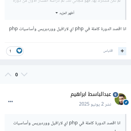
لم تكن مشترك بها، فهو مجاني لك، ثم دراسة المسار الأول من دورة
جافاسكريبت للتعمق باللغة أكثر.
أظهر المزيد
انا اقصد الدورة كاملة في php اي لارافيل ووردبريس وأساسيات php
اقتباس
1
0
عبدالباسط ابراهيم
نشر
2 يونيو 2025
انا اقصد الدورة كاملة في php اي لارافيل ووردبريس وأساسيات
وفي حال لم تكن مشترك بدورة تطوير واجهات المستخدم، ستحتاج