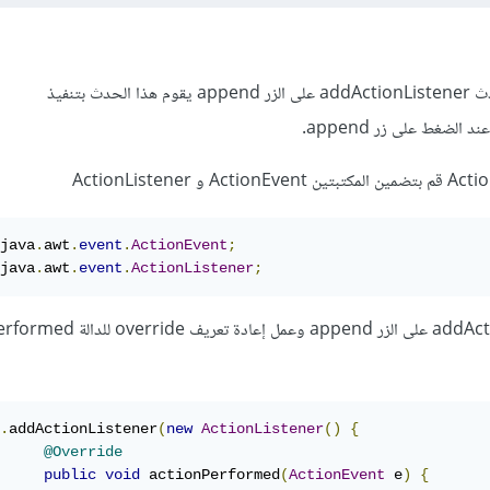
عليك أولًا أن تقوم بتطبيق حدث addActionListener على الزر append يقوم هذا الحدث بتنفيذ
java
.
awt
.
event
.
ActionEvent
;
java
.
awt
.
event
.
ActionListener
;
addAct
على الزر append وعمل إعادة تعريف e
.
addActionListener
(
new
ActionListener
()
{
@Override
public
void
 actionPerformed
(
ActionEvent
 e
)
{