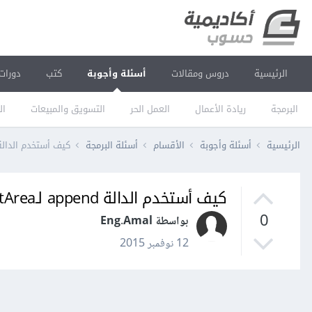
الرئيسية
دروس ومقالات
أسئلة وأجوبة
كتب
دورات
البرمجة
ريادة الأعمال
العمل الحر
التسويق والمبيعات
ال
الرئيسية
أسئلة وأجوبة
الأقسام
أسئلة البرمجة
كيف أستخدم الدالة append لـJTextArea في جافا ng
كيف أستخدم الدالة append لـJTextArea في جافا swing؟
0
بواسطة Eng.Amal
12 نوفمبر 2015