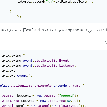
            	txtArea
.
append
(
"\n"
+
txtField
.
getText
());
}
});
:
javax
.
swing
.*;
javax
.
swing
.
event
.
ListSelectionEvent
;
javax
.
swing
.
event
.
ListSelectionListener
;
java
.
awt
.*;
java
.
awt
.
event
.*;
class
ActionListenerExample
extends
JFrame
{
JButton
 button1 
=
new
JButton
(
"append"
);
JTextArea
 txtArea 
=
new
JTextArea
(
50
,
20
);
JPanel
 panel 
=
new
JPanel
(
new
FlowLayout
());