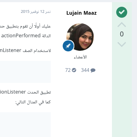
Lujain Maaz
نشر
12 نوفمبر 2015
0
الدالة actionPerformed عند الضغط على زر append.
لاستخدام الصف ActionListener قم بتضمين المكتبتين ActionEvent و ActionListener
الأعضاء
72
344
تطبيق الحدث
ionListener
كما في المثال التالي: