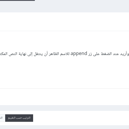
أقوم بالعمل على تطبيق phone book وأريد عند الضغط على زر append للاسم الظاهر أن ينتقل إلى نهاية
الترتيب حسب التقييم
ال