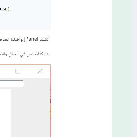
OSE
);
أنشئنا JPanel وأضفنا العناصر إليها ثم أضفناها إلى JFrame باستخدام الدالة this.add().
عند كتابة نص في الحقل والضغط على زر append يظهر