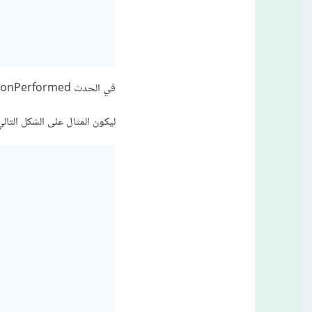
في الحدث actionPerformed نستدعي الدالة append ونمرر قيمة الحقل JTextField عن طريق الدالة getText()
ليكون المثال على الشكل التالي