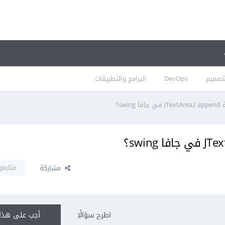
تصميم
DevOps
البرامج والتطبيقات
swi؟
متابعو
مشاركة
اطرح سؤالًا
أجب على هذا 