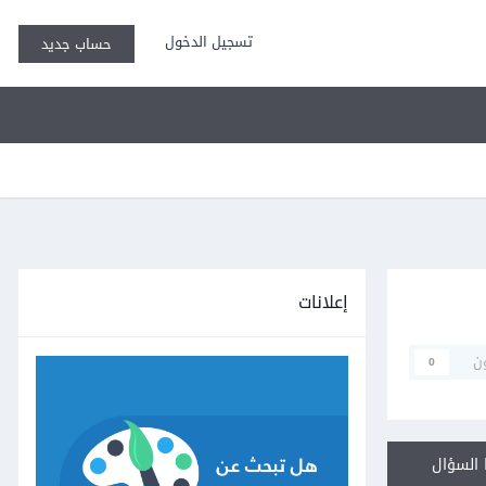
تسجيل الدخول
حساب جديد
إعلانات
ن
0
السؤال