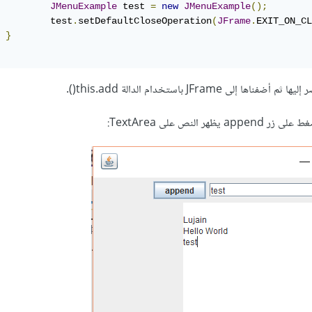
JMenuExample
 test 
=
new
JMenuExample
();
		test
.
setDefaultCloseOperation
(
JFrame
.
EXIT_ON_CL
}
 النص على TextArea: