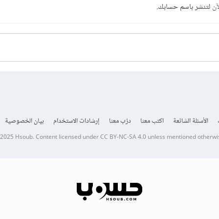
آن
لتنشر باسم حسابك.
الأسئلة الشائعة
اكتب معنا
درّب معنا
إرشادات الاستخدام
بيان الخصوصية
 2025
Hsoub
.
Content licensed under
CC BY-NC-SA 4.0
unless mentioned otherwi