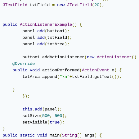
JTextField
 txtField 
=
new
JTextField
(
20
);
public
ActionListenerExample
()
{
		panel
.
add
(
button1
);
		panel
.
add
(
txtField
);
		panel
.
add
(
txtArea
);
		button1
.
addActionListener
(
new
ActionListener
()
@Override
public
void
 actionPerformed
(
ActionEvent
 e
)
{
            	txtArea
.
append
(
"\n"
+
txtField
.
getText
());
}
});
this
.
add
(
panel
);
		setSize
(
500
,
500
);
		setVisible
(
true
);
}
public
static
void
 main
(
String
[]
 args
)
{