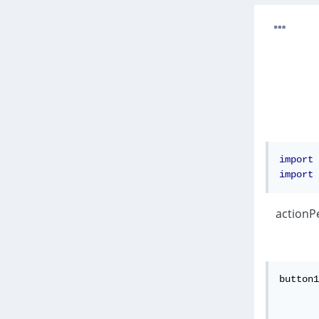
import
 
import
 
overrid للدالة actionPerformed
button1