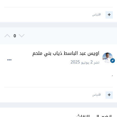
اقتباس
0
اويس عبد الباسط ذياب بني ملحم
نشر
2 يونيو 2025
.
اقتباس