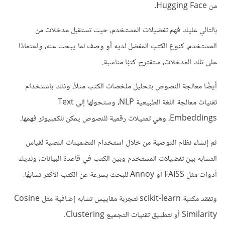
من Hugging Face.
بالتالي عليك فهم تفضيلات المستخدم، حيث تستقبل مدخلات من
المستخدم، كنوع الكتب المفضل لديه أو وصف لما يبحث عنه، واعتمادًا
على تلك المدخلات، ستقترح كتبًا مناسبة.
أيضًا معالجة النصوص بتحليل ملخصات الكتب مثلاً، وذلك باستخدام
تقنيات معالجة اللغة الطبيعية NLP، وستحولها إلى Text
Embeddings، وهي تمثيلات رقمية للنصوص يمكن للكمبيوتر فهمها.
ثم إنشاء نظام التوصية من خلال استخدام التضمينات النصية لقياس
التشابه بين تفضيلات المستخدم وبين الكتب في قاعدة البيانات، ولديك
أدوات مثل FAISS أو Annoy للبحث بسرعة عن الكتب الأكثر تشابهًا.
وتفقد مكتبة scikit-learn لتجربة مقاييس تشابه إضافية مثل Cosine
Similarity أو لتطبيق تقنيات التجميع Clustering.