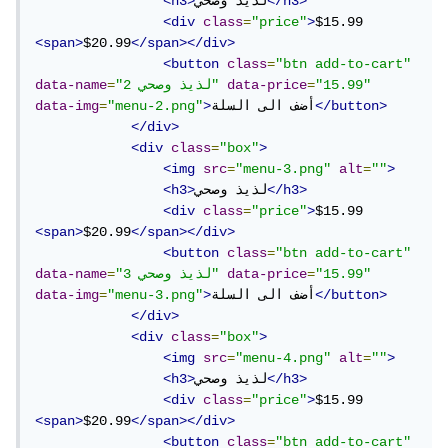
</h3>
لذيذ وصحي
<h3>
<div
class
=
"price"
>
$15.99 
<span>
$20.99
</span></div>
<button
class
=
"btn add-to-cart"
"15.99"
=
data-price
"لذيذ وصحي 2"
=
data-name
</button>
أضف الى السلة
>
"menu-2.png"
=
data-img
</div>
<div
class
=
"box"
>
<img
src
=
"menu-3.png"
alt
=
""
>
</h3>
لذيذ وصحي
<h3>
<div
class
=
"price"
>
$15.99 
<span>
$20.99
</span></div>
<button
class
=
"btn add-to-cart"
"15.99"
=
data-price
"لذيذ وصحي 3"
=
data-name
</button>
أضف الى السلة
>
"menu-3.png"
=
data-img
</div>
<div
class
=
"box"
>
<img
src
=
"menu-4.png"
alt
=
""
>
</h3>
لذيذ وصحي
<h3>
<div
class
=
"price"
>
$15.99 
<span>
$20.99
</span></div>
<button
class
=
"btn add-to-cart"