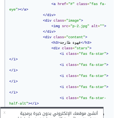
<a
href
=
"#"
class
=
"fas fa-
eye"
></a>
</div>
<div
class
=
"image"
>
<img
src
=
"p-2.jpg"
alt
=
""
>
</div>
<div
class
=
"content"
>
</h3>
قهوة طازجة
<h3>
<div
class
=
"stars"
>
<i
class
=
"fas fa-star"
>
</i>
<i
class
=
"fas fa-star"
>
</i>
<i
class
=
"fas fa-star"
>
</i>
<i
class
=
"fas fa-star"
>
</i>
<i
class
=
"fas fa-star-
half-alt"
></i>
</div>
<div
class
=
"price"
>
$15.99 