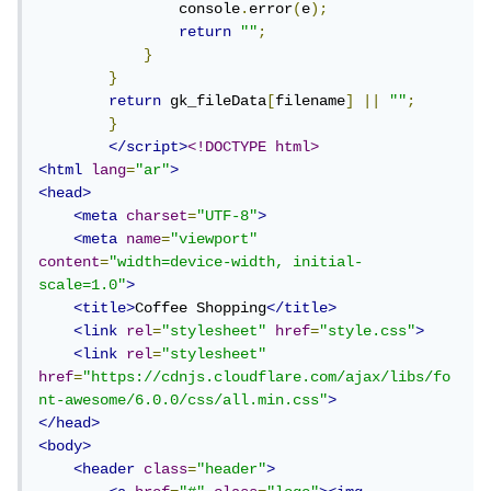
                console
.
error
(
e
);
return
""
;
}
}
return
 gk_fileData
[
filename
]
||
""
;
}
</script>
<!DOCTYPE html>
<html
lang
=
"ar"
>
<head>
<meta
charset
=
"UTF-8"
>
<meta
name
=
"viewport"
content
=
"width=device-width, initial-
scale=1.0"
>
<title>
Coffee Shopping
</title>
<link
rel
=
"stylesheet"
href
=
"style.css"
>
<link
rel
=
"stylesheet"
href
=
"https://cdnjs.cloudflare.com/ajax/libs/fo
nt-awesome/6.0.0/css/all.min.css"
>
</head>
<body>
<header
class
=
"header"
>