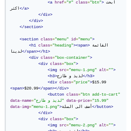
ابحث 
>
"btn"
=
class
"#"
=
href
<a
</a>
اكثر
</div>
</div>
</section>
<section
class
=
"menu"
id
=
"menu"
>
القائمة 
><span>
"heading"
=
class
<h1
</span></h1>
لدينا
<div
class
=
"box-container"
>
<div
class
=
"box"
>
<img
src
=
"menu-1.png"
alt
=
""
>
</h3>
لذيذ و طازج
<h3>
<div
class
=
"price"
>
$15.99 
<span>
$20.99
</span></div>
<button
class
=
"btn add-to-cart"
"15.99"
=
data-price
"لذيذ و طازج"
=
data-name
</button>
أضف الى السلة
>
"menu-1.png"
=
data-img
</div>
<div
class
=
"box"
>
<img
src
=
"menu-2.png"
alt
=
""
>