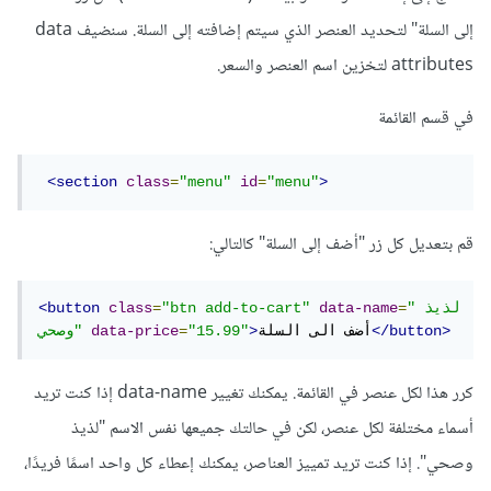
إلى السلة" لتحديد العنصر الذي سيتم إضافته إلى السلة. سنضيف data
attributes لتخزين اسم العنصر والسعر.
في قسم القائمة
<section
class
=
"menu"
id
=
"menu"
>
قم بتعديل كل زر "أضف إلى السلة" كالتالي:
"لذيذ 
=
data-name
"btn add-to-cart"
=
class
<button
</button>
أضف الى السلة
>
"15.99"
=
data-price
وصحي"
كرر هذا لكل عنصر في القائمة. يمكنك تغيير data-name إذا كنت تريد
أسماء مختلفة لكل عنصر، لكن في حالتك جميعها نفس الاسم "لذيذ
وصحي". إذا كنت تريد تمييز العناصر، يمكنك إعطاء كل واحد اسمًا فريدًا،