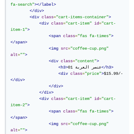
fa-search"
></label>
</div>
<div
class
=
"cart-items-container"
>
<div
class
=
"cart-item"
id
=
"cart-
item-1"
>
<span
class
=
"fas fa-times"
>
</span>
<img
src
=
"coffee-cup.png"
alt
=
""
>
<div
class
=
"content"
>
</h3>
عنصر العربة 01
<h3>
<div
class
=
"price"
>
$15.99/-
</div>
</div>
</div>
<div
class
=
"cart-item"
id
=
"cart-
item-2"
>
<span
class
=
"fas fa-times"
>
</span>
<img
src
=
"coffee-cup.png"
alt
=
""
>