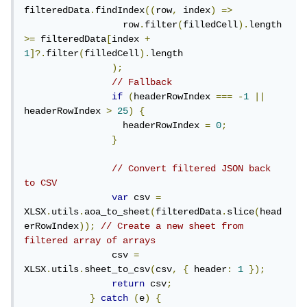
filteredData
.
findIndex
((
row
,
 index
)
=>
                  row
.
filter
(
filledCell
).
length 
>=
 filteredData
[
index 
+
1
]?.
filter
(
filledCell
).
length

);
// Fallback
if
(
headerRowIndex 
===
-
1
||
headerRowIndex 
>
25
)
{
                  headerRowIndex 
=
0
;
}
// Convert filtered JSON back 
to CSV
var
 csv 
=
XLSX
.
utils
.
aoa_to_sheet
(
filteredData
.
slice
(
head
erRowIndex
));
// Create a new sheet from 
filtered array of arrays
                csv 
=
XLSX
.
utils
.
sheet_to_csv
(
csv
,
{
 header
:
1
});
return
 csv
;
}
catch
(
e
)
{