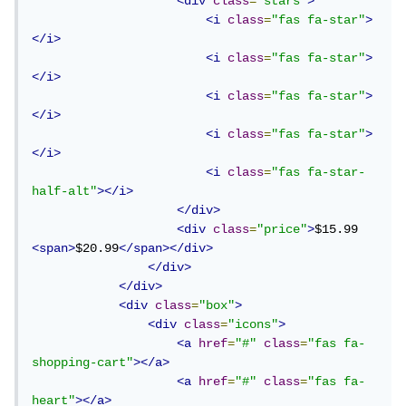
<div
class
=
"stars"
>
<i
class
=
"fas fa-star"
>
</i>
<i
class
=
"fas fa-star"
>
</i>
<i
class
=
"fas fa-star"
>
</i>
<i
class
=
"fas fa-star"
>
</i>
<i
class
=
"fas fa-star-
half-alt"
></i>
</div>
<div
class
=
"price"
>
$15.99 
<span>
$20.99
</span></div>
</div>
</div>
<div
class
=
"box"
>
<div
class
=
"icons"
>
<a
href
=
"#"
class
=
"fas fa-
shopping-cart"
></a>
<a
href
=
"#"
class
=
"fas fa-
heart"
></a>