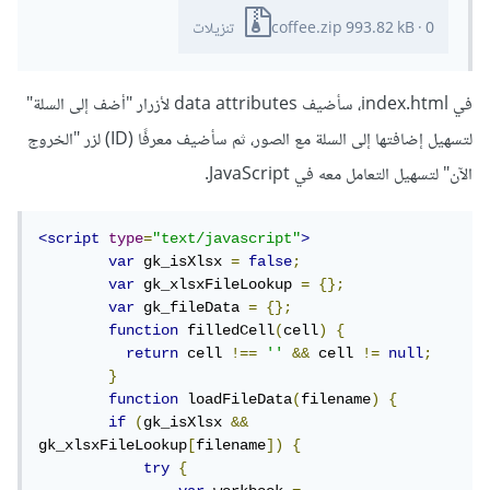
0 تنزيلات
·
993.82 kB
coffee.zip
في index.html، سأضيف data attributes لأزرار "أضف إلى السلة"
لتسهيل إضافتها إلى السلة مع الصور، ثم سأضيف معرفًا (ID) لزر "الخروج
الآن" لتسهيل التعامل معه في JavaScript.
<script
type
=
"text/javascript"
>
var
 gk_isXlsx 
=
false
;
var
 gk_xlsxFileLookup 
=
{};
var
 gk_fileData 
=
{};
function
 filledCell
(
cell
)
{
return
 cell 
!==
''
&&
 cell 
!=
null
;
}
function
 loadFileData
(
filename
)
{
if
(
gk_isXlsx 
&&
gk_xlsxFileLookup
[
filename
])
{
try
{