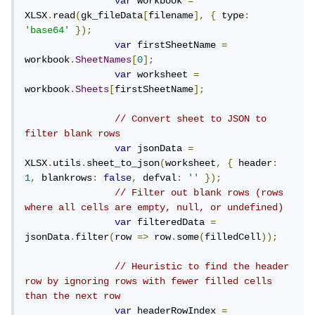
var
 workbook 
=
XLSX
.
read
(
gk_fileData
[
filename
],
{
 type
:
'base64'
});
var
 firstSheetName 
=
workbook
.
SheetNames
[
0
];
var
 worksheet 
=
workbook
.
Sheets
[
firstSheetName
];
// Convert sheet to JSON to 
filter blank rows
var
 jsonData 
=
XLSX
.
utils
.
sheet_to_json
(
worksheet
,
{
 header
:
1
,
 blankrows
:
false
,
 defval
:
''
});
// Filter out blank rows (rows 
where all cells are empty, null, or undefined)
var
 filteredData 
=
jsonData
.
filter
(
row 
=>
 row
.
some
(
filledCell
));
// Heuristic to find the header 
row by ignoring rows with fewer filled cells 
than the next row
var
 headerRowIndex 
=