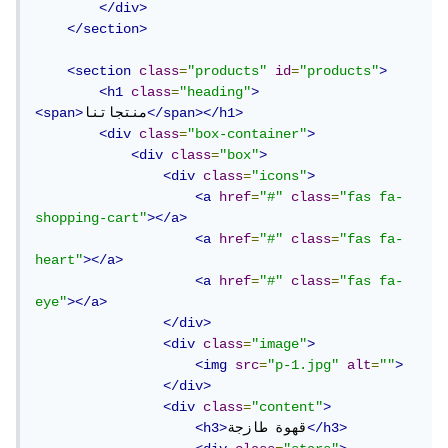
</div>
</section>
<section
class
=
"products"
id
=
"products"
>
<h1
class
=
"heading"
>
</span></h1>
منتجاتنا
<span>
<div
class
=
"box-container"
>
<div
class
=
"box"
>
<div
class
=
"icons"
>
<a
href
=
"#"
class
=
"fas fa-
shopping-cart"
></a>
<a
href
=
"#"
class
=
"fas fa-
heart"
></a>
<a
href
=
"#"
class
=
"fas fa-
eye"
></a>
</div>
<div
class
=
"image"
>
<img
src
=
"p-1.jpg"
alt
=
""
>
</div>
<div
class
=
"content"
>
</h3>
قهوة طازجة
<h3>