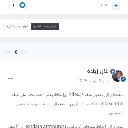
اقتباس
1
الترتيب حسب التقييم
الترتيب حسب التاريخ
0
بلال زيادة
نشر
1 يونيو 2025
سنحتاج إلى تعديل ملف index.js وإضافة بعض التعديلات على ملف
index.html للتأكد من أن كل زر "أضف إلى السلة" مرتبط بالعنصر
الصحيح.
نحتاج إلى إضافة معرفات أو بيانات (data attributes) لكل زر "أضف