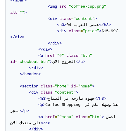
</span>
<img
src
=
"coffee-cup.png"
alt
=
""
>
<div
class
=
"content"
>
</h3>
عنصر العربة 04
<h3>
<div
class
=
"price"
>
$15.99/-
</div>
</div>
</div>
<a
href
=
"#"
class
=
"btn"
</a>
الخروج الان
>
"checkout-btn"
=
id
</div>
</header>
<section
class
=
"home"
id
=
"home"
>
<div
class
=
"content"
>
</h3>
قهوة طازجة في الصباح
<h3>
Coffee Shopping اهلا وسهلا بكم في 
<p>
</p>
متجر
احصل 
>
"btn"
=
class
"#menu"
=
href
<a
</a>
على منتجك الان
</div>