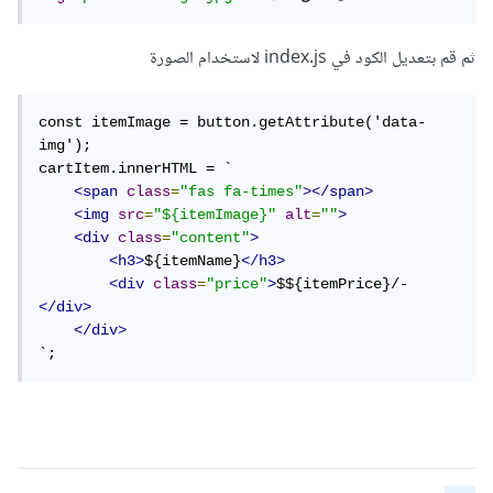
ثم قم بتعديل الكود في index.js لاستخدام الصورة
const itemImage = button.getAttribute('data-
img');

cartItem.innerHTML = `

<span
class
=
"fas fa-times"
></span>
<img
src
=
"${itemImage}"
alt
=
""
>
<div
class
=
"content"
>
<h3>
${itemName}
</h3>
<div
class
=
"price"
>
$${itemPrice}/-
</div>
</div>
`;