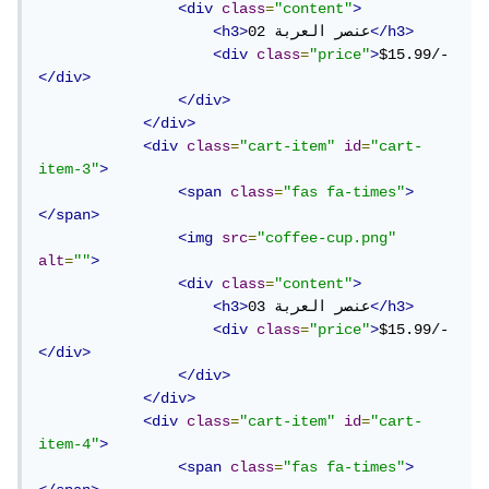
<div
class
=
"content"
>
</h3>
عنصر العربة 02
<h3>
<div
class
=
"price"
>
$15.99/-
</div>
</div>
</div>
<div
class
=
"cart-item"
id
=
"cart-
item-3"
>
<span
class
=
"fas fa-times"
>
</span>
<img
src
=
"coffee-cup.png"
alt
=
""
>
<div
class
=
"content"
>
</h3>
عنصر العربة 03
<h3>
<div
class
=
"price"
>
$15.99/-
</div>
</div>
</div>
<div
class
=
"cart-item"
id
=
"cart-
item-4"
>
<span
class
=
"fas fa-times"
>