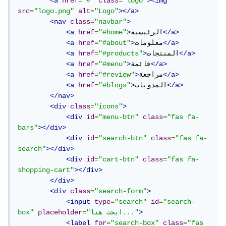
<a
href
=
"#"
class
=
"logo"
><img
src
=
"logo.png"
alt
=
"Logo"
></a>
<nav
class
=
"navbar"
>
</a>
الرئيسية
>
"#home"
=
href
<a
</a>
معلومات
>
"#about"
=
href
<a
</a>
المنتجات
>
"#products"
=
href
<a
</a>
قائمة
>
"#menu"
=
href
<a
</a>
مراجعة
>
"#review"
=
href
<a
</a>
المدونات
>
"#blogs"
=
href
<a
</nav>
<div
class
=
"icons"
>
<div
id
=
"menu-btn"
class
=
"fas fa-
bars"
></div>
<div
id
=
"search-btn"
class
=
"fas fa-
search"
></div>
<div
id
=
"cart-btn"
class
=
"fas fa-
shopping-cart"
></div>
</div>
<div
class
=
"search-form"
>
<input
type
=
"search"
id
=
"search-
>
"ابحث هنا..."
=
placeholder
box"
<label
for
=
"search-box"
class
=
"fas 