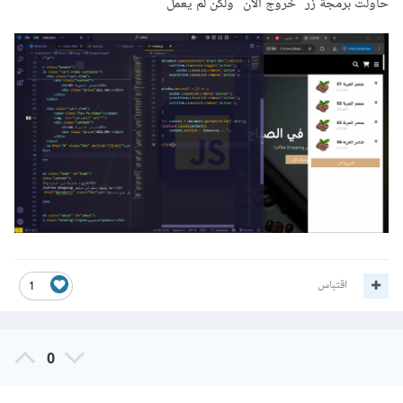
حاولت برمجة زر "خروج الان" ولكن لم يعمل
اقتباس
1
0