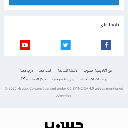
تابعنا على
عن أكاديمية حسوب
الأسئلة الشائعة
اكتب معنا
درّب معنا
إرشادات الاستخدام
بيان الخصوصية
مركز المساعدة
© 2025
Hsoub
.
Content licensed under
CC BY-NC-SA 4.0
unless mentioned
otherwise.