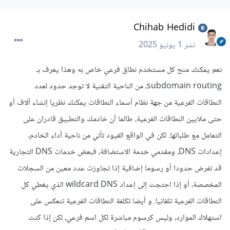
Chihab Hedidi
نشر
1 يونيو 2025
نعم يمكنك منح كل مستخدم نطاق فرعي خاص به وهذا يعرف بـ
subdomain routing، من الناحية التقنية لا توجد حدود لعدد
النطاقات الفرعية من جهة نظام أسماء النطاقات يمكنك نظريا إنشاء آلاف أو
حتى ملايين النطاقات الفرعية، طالما أن خادمك والتطبيق قادران على
التعامل مع طلباتها. لكن في الواقع القيود تأتي من ناحية أداء الخادم،
إعدادات DNS، ومقدمي خدمة الاستضافة، فبعض خدمات DNS التجارية
قد تفرض حدودا أو رسوما إضافية إذا تجاوزت عدد معين من السجلات
المخصصة، أو إذا احتجت إلى إعداد wildcard DNS الذي يغطي كل
النطاقات الفرعية تلقائيا. و أيضا تكلفة النطاقات الفرعية تنعكس على
استهلاك الموارد، وليس كرسوم مباشرة لكل اسم فرعي، لكن إذا كنت