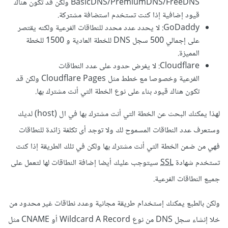
BasicDNS/PremiumDNS/FreeDNS ولكن قد تكون هناك
قيود إضافية إذا كنت تستخدم استضافة مشتركة.
GoDaddy: لا يحدد عدد محدد للنطاقات الفرعية ولكنه يقتصر
على إجمالي 500 سجل DNS للخطة العادية و 1500 للخطة
المميزة.
Cloudflare: لا يفرض حدود على عدد النطاقات
الفرعية وخصوصا مع خطط مثل Cloudflare Pages ولكن قد
تكون هناك قيود بناء على نوع الخطة التي أنت مشترك بها.
لهذا يمكنك البحث عن الخطة التي أنت مشترك بها في ال (host) لديك
وستعرف عدد النطاقات المسموح لك ولا توجد أى تكلفة زائدة للنطاقات
فهي من ضمن الخطة التي أنت مشترك بها ولكن في تلك الطريقة إذا كنت
تستخدم شهادة
SSL
سيتوجب عليك أيضا إضافة النطاقات لها لتعمل على
جميع النطاقات الفرعية.
ولكن بالطبع يمكنك إستخدام طريقة مجانية وعدد نطاقات غير محدود من
خلا إنشاء سجل DNS من نوع Wildcard A Record أو CNAME مثل