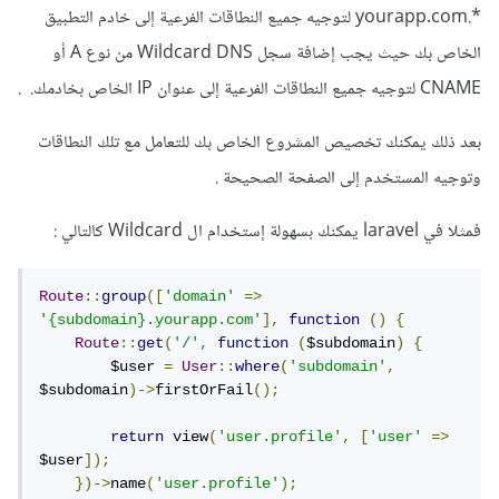
*.yourapp.com لتوجيه جميع النطاقات الفرعية إلى خادم التطبيق
الخاص بك حيث يجب إضافة سجل Wildcard DNS من نوع A أو
CNAME لتوجيه جميع النطاقات الفرعية إلى عنوان IP الخاص بخادمك. .
بعد ذلك يمكنك تخصيص المشروع الخاص بك للتعامل مع تلك النطاقات
وتوجيه المستخدم إلى الصفحة الصحيحة .
فمثلا في laravel يمكنك بسهولة إستخدام ال Wildcard كالتالي
:
Route
::
group
([
'domain'
=>
'{subdomain}.yourapp.com'
],
function
()
{
Route
::
get
(
'/'
,
function
(
$subdomain
)
{
        $user 
=
User
::
where
(
'subdomain'
,
$subdomain
)->
firstOrFail
();
return
 view
(
'user.profile'
,
[
'user'
=>
$user
]);
})->
name
(
'user.profile'
);