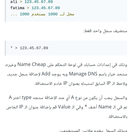
ali 
>
123.45
.
67.89
fatima 
>
123.45
.
67.89
سجل
لـ
1000
مستخدم
1000
...
ستضيف سجل واحد فقط:
* > 123.45.67.89 
وذلك في إعدادات حسابك في لوحة التحكم على Name Cheap وغيره،
ستحد خيار باسم Manage DNS وبه يوجد Add لإضافة سجل جديد،
ولاحظ الـ IP السابق استبدله بعنوان IP خادم الاستضافة.
والسجل يجب أن يكون من نوع A أي عند الإضافة ستجد type اختر A
ثم في الـ Name أضف * وفي الـ Value قم بإضافة عنوان الـ IP الخاص
بالاستضافة.
وبذلك السجل يخدم ملايين المستخدمين.