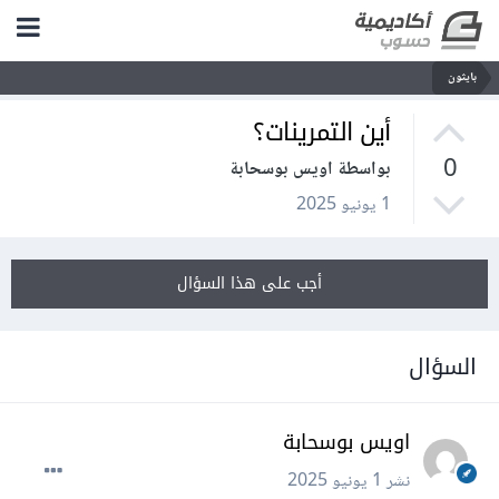
بايثون
أين التمرينات؟
0
بواسطة اويس بوسحابة
1 يونيو 2025
أجب على هذا السؤال
السؤال
اويس بوسحابة
نشر
1 يونيو 2025