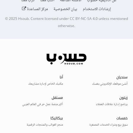
عن أكاديمية حسوب
الأسئلة الشائعة
اكتب معنا
درّب معنا
إرشادات الاستخدام
بيان الخصوصية
مركز المساعدة
© 2025
Hsoub
.
Content licensed under
CC BY-NC-SA 4.0
unless mentioned
otherwise.