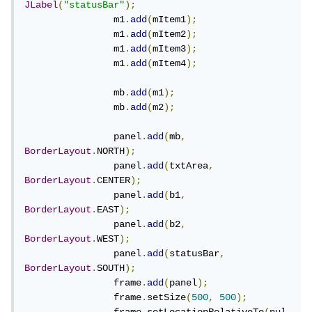
JLabel
(
"statusBar"
);
		m1
.
add
(
mItem1
);
		m1
.
add
(
mItem2
);
		m1
.
add
(
mItem3
);
		m1
.
add
(
mItem4
);
		mb
.
add
(
m1
);
		mb
.
add
(
m2
);
		panel
.
add
(
mb
,
BorderLayout
.
NORTH
);
		panel
.
add
(
txtArea
,
BorderLayout
.
CENTER
);
		panel
.
add
(
b1
,
BorderLayout
.
EAST
);
		panel
.
add
(
b2
,
BorderLayout
.
WEST
);
		panel
.
add
(
statusBar
,
BorderLayout
.
SOUTH
);
		frame
.
add
(
panel
);
		frame
.
setSize
(
500
,
500
);