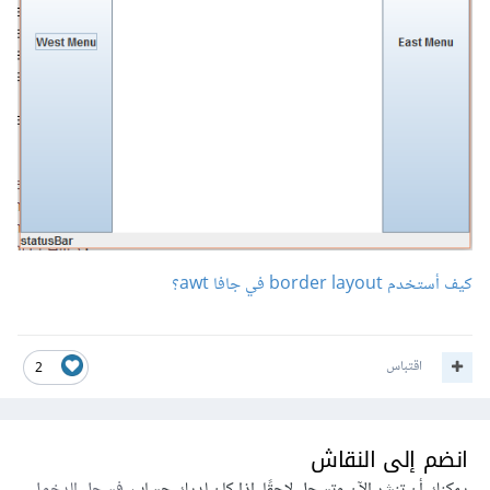
كيف أستخدم border layout في جافا awt؟
اقتباس
2
انضم إلى النقاش
يمكنك أن تنشر الآن وتسجل لاحقًا. إذا كان لديك حساب،
فسجل الدخول