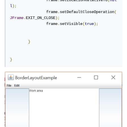
		frame
.
setLocationRelativeTo
(
nul
l
);
		frame
.
setDefaultCloseOperation
(
JFrame
.
EXIT_ON_CLOSE
);
		frame
.
setVisible
(
true
);
}
}