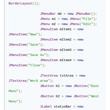
BorderLayout
());
JMenuBar
 mb 
=
new
JMenuBar
();
JMenu
 m1 
=
new
JMenu
(
"File"
);
JMenu
 m2 
=
new
JMenu
(
"Edit"
);
JMenuItem
 mItem1 
=
new
JMenuItem
(
"New"
);
JMenuItem
 mItem2 
=
new
JMenuItem
(
"Save"
);
JMenuItem
 mItem3 
=
new
JMenuItem
(
"Save As"
);
JMenuItem
 mItem4 
=
new
JMenuItem
(
"Close"
);
JTextArea
 txtArea 
=
new
JTextArea
(
"Work area"
);
JButton
 b1 
=
new
JButton
(
"East 
Menu"
);
JButton
 b2 
=
new
JButton
(
"West 
Menu"
);
JLabel
 statusBar 
=
new