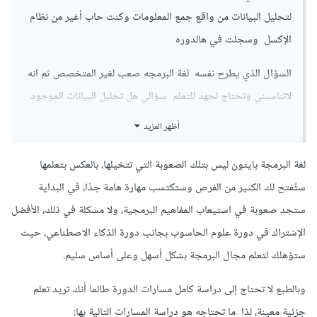
لتحليل البيانات من واقع جمع المعلومات وكنت حاب أغير من نظام
الإكسل وسجلت في هالدوره
السؤال الذي يطرح نفسه لغة البرمجه صعب لغير المتخصص ثم انه
لاتناسبني وتحتاج لجهد للتعلم سؤالي هل تحليل البيانات الموجود
في محتوى الدوره يناسبني
أظهر المزيد
لغة البرمجة بايثون ليس بتلك الصعوبة التي تتخيلها، بالعكس بتعلمها
ستُفتح لك الكثير من الفرص وستكتسب مهارة هامة جدًا، في البداية
ستجد صعوبة في استيعاب المفاهيم البرمجية، ولا مشكلة في ذلك، الأفضل
الإشتراك في دورة علوم الحاسوب بجانب دورة الذكاء الاصطناعي، حيث
ستؤهلك لتعلم مجال البرمجة بشكل أسهل وعلى أساس سليم.
وبالطبع لا تحتاج إلى دراسة كامل مسارات الدورة طالما أنك تريد تعلم
جزئية معينة، لذا ما تحتاجه هو دراسة المسارات التالية بها: