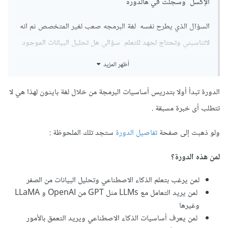
الإكسل وسجلت في هالدوره
السؤال الذي يطرح نفسه لغة البرمجه صعب لغير المتخصص ثم انه
لاتناسبني وتحتاج لجهد للتعلم سؤالي هل تحليل البيانات الموجود
في محتوى الدوره يناسبني
أظهر المزيد
الدورة تبدأ أولا بتدريس أساسيات البرمجة من خلال لغة بايثون لهذا هي لا
تتطلب أى خبرة مسبقة .
ولو ذهبت إلى صفحة
تفاصيل الدورة
ستجد تلك الملحوظة
:
لمن هذه الدورة؟
لمن يرغب بتعلم الذكاء الاصطناعي وتحليل البيانات من الصفر
لمن يريد التعامل مع LLMs مثل GPT من OpenAI و LLaMA
وغيرها
لمن يعرف أساسيات الذكاء الاصطناعي ويريد التعمق بالأمور