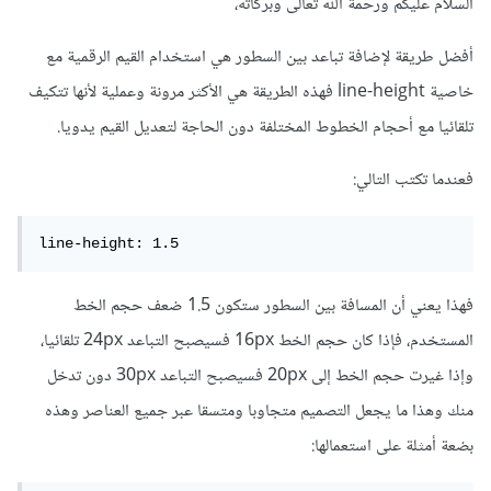
السلام عليكم ورحمة الله تعالى وبركاته،
أفضل طريقة لإضافة تباعد بين السطور هي استخدام القيم الرقمية مع
خاصية line-height فهذه الطريقة هي الأكثر مرونة وعملية لأنها تتكيف
تلقائيا مع أحجام الخطوط المختلفة دون الحاجة لتعديل القيم يدويا.
فعندما تكتب التالي:
line-height: 1.5
فهذا يعني أن المسافة بين السطور ستكون 1.5 ضعف حجم الخط
المستخدم، فإذا كان حجم الخط 16px فسيصبح التباعد 24px تلقائيا،
وإذا غيرت حجم الخط إلى 20px فسيصبح التباعد 30px دون تدخل
منك وهذا ما يجعل التصميم متجاوبا ومتسقا عبر جميع العناصر وهذه
بضعة أمثلة على استعمالها: