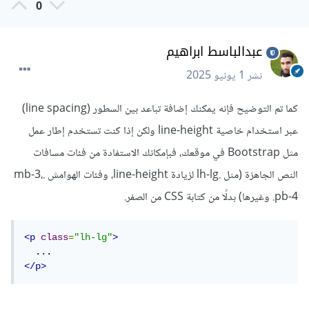
0
عبدالباسط ابراهيم
نشر
1 يونيو 2025
كما تم التوضيح فإنه يمكنك إضافة تباعد بين السطور (line spacing)
عبر استخدام خاصية line-height ولكن إذا كنت تستخدم إطار عمل
مثل Bootstrap في موقعك، فبإمكانك الاستفادة من فئات مسافات
النص الجاهزة (مثل .lh-lg لزيادة line-height، وفئات الهوامش .mb-3،
.pb-4 وغيرها) بدلًا من كتابة CSS من الصفر.
<p
class
=
"lh-lg"
>
</p>