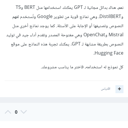
نعم، هناك بدائل مجانية لـ GPT يمكنك استخدامها مثل BERT وT5
وDistilBERT، وهي نماذج قوية من تطوير Google وتُستخدم لفهم
النصوص وتصنيفها أو الإجابة على الأسئلة. كما يوجد نماذج أخرى مثل
Mistral وOpenChat وهي مفتوحة المصدر وتقدم أداء جيد في توليد
النصوص بطريقة مشابهة لـ GPT. يمكنك تجربة هذه النماذج على موقع
Hugging Face.
كل نموذج له استخدامه، فاختر ما يناسب مشروعك.
اقتباس
0