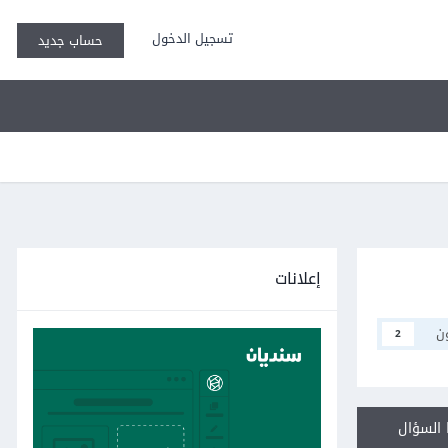
تسجيل الدخول
حساب جديد
إعلانات
ن
2
السؤال