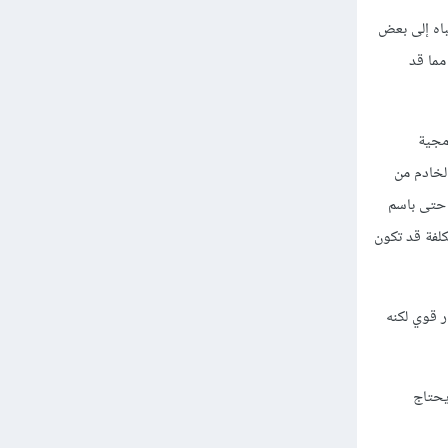
اه إلى بعض
عتماد تكلفة الرسائل على مزود Google ووجود قيود في بعض الدول التي لا تدعمها Firebase، مما قد
رمجية
الخادم من
ام مخصصة أو حتى باسم
كلفة قد تكون
دقة متكاملة لإدارة المستخدمين وتدفقات الدخول المتقدمة، فإن Auth0 خيار قوي لكنه
بيا ويحتاج