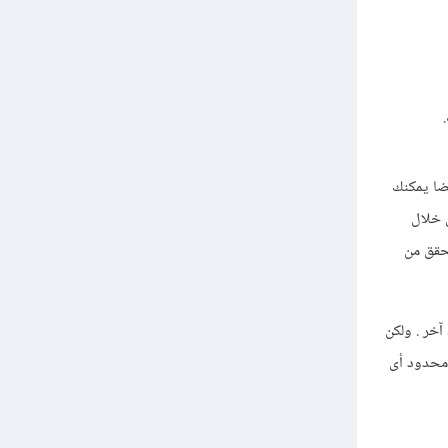
أيضا يمكنك
ن خلال
تحقق من
أيضا يوجد Auth0 وهي خدمة شاملة للمصادقة وتدعم رقم الهاتف باستخدام Twilio أو أى مزود خدمة SMS آخر . ولكن
ولكنها محدود أى