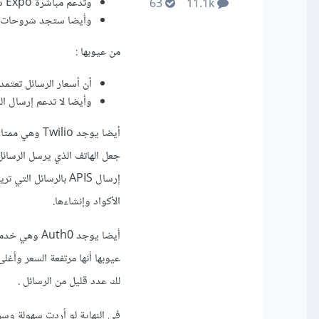
وتدعم مباشرة Expo دون الحاجة إلى عمل Eject لها .
63
11.1k
وأيضا ستجد شروحات كثي
من عيوبها
:
أن أسعار الرسائل تعتمد على مزود SMS التي ستستخدمه ومن الممكن 
وأيضا لا تدعم إرسال الرسا
أيضا يوجد io
جعل الهاتف الذي يرسل الرسائل
إرسال APIS بالرسائ
الأكواد وإنشاءها.
لك عدد قليل من الرسائل .
في النهاية لو أردت سهولة وسرعة 