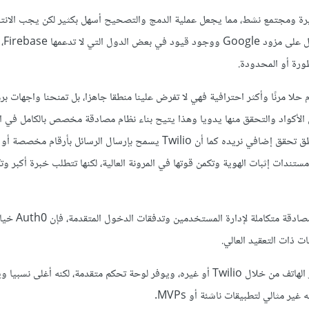
رة ومجتمع نشط، مما يجعل عملية الدمج والتصحيح أسهل بكثير لكن يجب الانتب
النقاط مثل ا
ورة أو المحدودة.
Twil والتي تقدم حلا مرنًا وأكثر احترافية فهي لا تفرض علينا منطقا جاهزا، بل تمنحنا واجهات ب
رسال الأكواد والتحقق منها يدويا وهذا يتيح بناء نظام مصادقة مخصص بالكامل في 
خلال NestJS وإضافة أي منطق تحقق إضافي نريده كما أن Twilio يسمح بإرسال الرسائل بأرق
مستندات إثبات الهوية وتكمن قوتها في المرونة العالية، لكنها تتطلب خبرة أكبر وت
أما إذا كنا نبحث عن منظومة مصا
ت ذات التعقيد العالي.
هذا الأخير يدعم المصادقة عبر الهاتف من خلال Twilio أو غيره، ويوفر لوحة تحكم متقدمة، لكنه أغلى نس
ير مثالي لتطبيقات ناشئة أو MVPs.