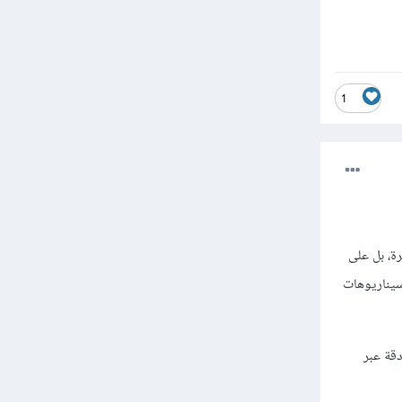
1
رة، بل على
 سيناريوهات
اهزا للمصادقة عبر