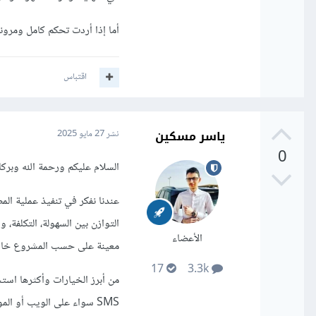
أما إذا أردت تحكم كامل ومرونة
اقتباس
ياسر مسكين
نشر
27 مايو 2025
0
السلام عليكم ورحمة الله وبركات
عندنا نفكر في تنفيذ عملية الم
التوازن بين السهولة، التكلفة،
الأعضاء
معينة على حسب المشروع خاص
17
3.3k
SMS سواء على الويب أو الموبايل، مع دعم مباشر لمكتبات React Native وExpo بدون الحاجة لـ eject.