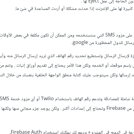
رة لها على الإنترنت إذا حدثت مشكلة أو أردت المساعدة في شئ ما.
أن تكون مكلفة في بعض الأوقات.
ئل للدول المحظورة من google.
Twil وهي ممتازة لإرسال الرسائل وتستطيع تحديد رقم الهاتف الذي تريد إرسال الرسائل منه و
 بإسم موقعك أو الخدمه ولكن هذا الأمر يحتاج إلى تقديم أوراق إثبات . وتتم م
ل التي تريد إرسالها ولكن سيتوجب عليك كتابة منطق الواجهة الخلفية بنفسك من خلال ال
عيوبها أنها مرتفعة السعر وأغلى من Firebase وتحتاج إلى إعدادات أكثر . ولكن يوجد جزء مجاني منها 
في الدمج في المشروع ودعم لك يمكنك استخدام Firebase Auth.