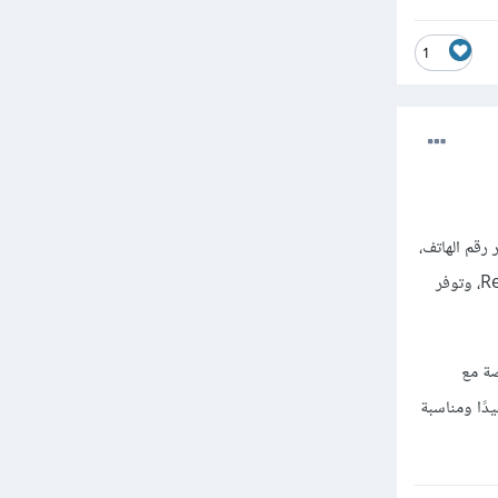
1
رقم الهاتف،
مما يوفر عليك الوقت والجهد في الإعداد والتكامل كم اتدعم بشكل كامل NestJS و Next.js و React Native، وتوفر
تتطلب مجهودًا إضافيًا للإعداد مقارنة بـ Firebase، خاصة مع
 Auth0 أو Okta قد تكون أكثر تعقيدًا ومناسبة