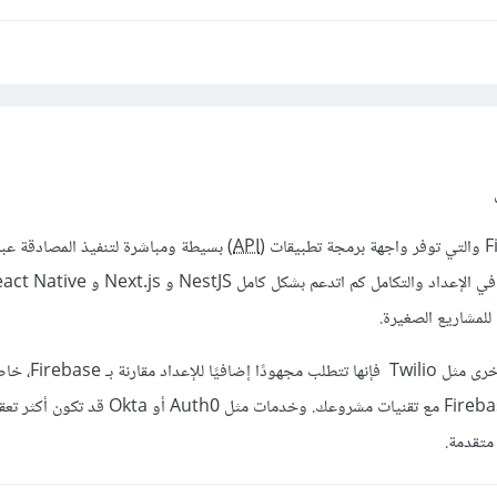
ل
ت (
API
) بسيطة ومباشرة لتنفيذ المصادقة عبر 
على الرغم من وجود خيارات أخرى مثل Twilio فإنها 
التكامل السلس الذي يوفره Firebase مع تقنيات مشروعك. وخدمات مثل
متقدمة.