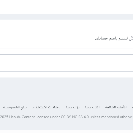
آن
لتنشر باسم حسابك.
الأسئلة الشائعة
اكتب معنا
درّب معنا
إرشادات الاستخدام
بيان الخصوصية
 2025
Hsoub
.
Content licensed under
CC BY-NC-SA 4.0
unless mentioned otherwi