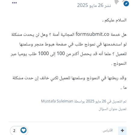
نشر
26 مايو 2025
السلام عليكم ،
هل خدمة formsubmit.co المجانية آمنة ؟ وهل لن يحدث مشكلة
لو استخدمتها في نموذج طلب في صفحة هبوط متجر وسلمتها
للعميل ؟ علما أنه قد يحصل أكثر من 100 إلى 1000 طلب يوميا عبر
النموذج .
وقد ربطتها في النموذج وسلمتها للعميل لكني خائف إن حدث مشكلة
ما ..
تم التعديل في
26 مايو 2025
بواسطة Mustafa Suleiman
تعديل عنوان السؤال
اقتباس
2