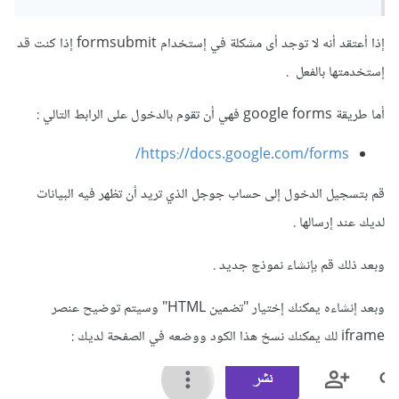
إذا أردت يمكنك إستخدام نماذج جوجل "Google Forms"
إذا أعتقد أنه لا توجد أى مشكلة في إستخدام formsubmit إذا كنت قد
وتضمينها في الصفحة لديك إذا كنت متخوف من
إستخدمتها بالفعل .
خدمة formsubmit.
أما طريقة google forms فهي أن تقوم بالدخول على الرابط التالي
:
https://docs.google.com/forms/
قم بتسجيل الدخول إلى حساب جوجل الذي تريد أن تظهر فيه البيانات
لديك عند إرسالها .
وبعد ذلك قم بإنشاء نموذج جديد .
وبعد إنشاءه يمكنك إختيار "تضمين HTML" وسيتم توضيح عنصر
iframe لك يمكنك نسخ هذا الكود ووضعه في الصفحة لديك
: