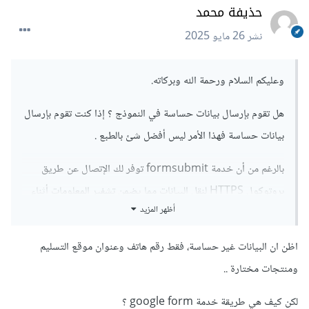
حذيفة محمد
نشر
26 مايو 2025
وعليكم السلام ورحمة الله وبركاته.
هل تقوم بإرسال بيانات حساسة في النموذج ؟ إذا كنت تقوم بإرسال
بيانات حساسة فهذا الأمر ليس أفضل شئ بالطبع .
بالرغم من أن خدمة formsubmit توفر لك الإتصال عن طريق
بروتوكول HTTPS لنقل البيانات مما يضمن تشفير المعلومات أثناء
أظهر المزيد
الإرسال وهو معيار أساسي للحماية من التجسس أثناء النقل وأيضا
من السياسات التي توضحها الخدمة أنها لا تقوم بتخزين بيانات
اظن ان البيانات غير حساسة، فقط رقم هاتف وعنوان موقع التسليم
النماذج على خوادمها بشكل دائم بل ترسل الطلبات مباشرة إلى البريد
ومنتجات مختارة ..
الإلكتروني المحدد وإذا كان الأمر هذا صحيحا كما تقول الخدمة
فهذا يقلل من مخاطر إختراق البيانات على خوادم الخدمة .
لكن كيف هي طريقة خدمة google form ؟