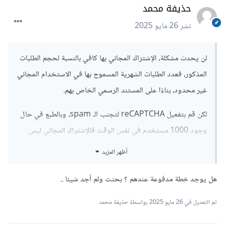
حذيفة محمد
نشر
26 مايو 2025
لن يحدث مشكلة، الإشتراك المجاني بها كافي بالنسبة لحجم الطلبات
المذكور، فعدد الطلبات الشهرية المسموح بها في الاستخدام المجاني
غير محدود، بناءًا على المستند الرسمي الخاص بهم.
لكن قم بتفعيل reCAPTCHA لتجنب الـ spam، وبالطبع في حال
وجود 1000 مستخدم في نفس الوقت فالإشتراك المجاني ليس
جيد، فستواجه بُطيء في الأداء عند الإرسال.
أظهر المزيد
وطالما قُمت بتنفيذ ذلك في المشروع فلا فائدة من طرح بدائل إذن،
هل يوجد خطة مدفوعة عندهم ؟ بحثت ولم أجد شيئا ..
في حال واجهت مشكلة، فالحل الأسهل هو استخدام tally.so
وتضمينها بالصفحة عن طريق ifram.
تم التعديل في
26 مايو 2025
بواسطة حذيفة محمد