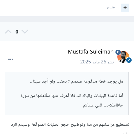
لكن الحل الأفضل هو وجود قاعدة بيانات، وكحل سهل يوجد
اقتباس
firebase لمعالجة الطلبات التي تُرسلها من النموذج، أو عن طريق
supabase.
0
Mustafa Suleiman
نشر
26 مايو 2025
هل يوجد خطة مدفوعة عندهم ؟ بحثت ولم أجد شيئا ..
أما قاعدة البيانات والباك اند فلا أعرف عنها سأتعلمها من دورة
جافاسكربت التي عندكم
تستطيع مراسلتهم من هنا وتوضيح حجم الطلبات المتوقعة وسيتم الرد