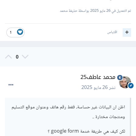
تأكد أيضا إذا إستخدمت تلك الخدمة أن تقوم بإخفاء بريدك
تم التعديل في
26 مايو 2025
بواسطة حذيفة محمد
الإلتكروني حيث تسمح لك الخدمة عند التسجيل بإنشاء سلسلة
نصية يتم إرسال الطلب لها هكذا
:
اقتباس
1
<form
action
=
"https://formsubmit.co/your-
random-string"
method
=
"POST"
/>
0
بدلا من أن تقوم بوضع بريدك مباشرة في النموذج والذي من خلاله
محمد عاطف25
سيستطيع أى شخص أن يرى بريدك ومن الممكن إرسال رسائل
spam .
نشر
26 مايو 2025
وأيضا تأكد من تفعيل reCAPTCHA لعدم إرسال بريد عشوائي .
اظن ان البيانات غير حساسة، فقط رقم هاتف وعنوان موقع التسليم
لهذا إذا لم تكن البيانات التي ترسلها حساسة فغالبا لن تواجه مشاكل
ومنتجات مختارة ..
هنا حيث تلك الخدمة تقوم بإرسال رسائل البريد لك دون الحاجة إلى
لكن كيف هي طريقة خدمة google form ؟
خادم خلفي من إنشاءك لتقوم من خلاله إرسال بريد إلكتروني .