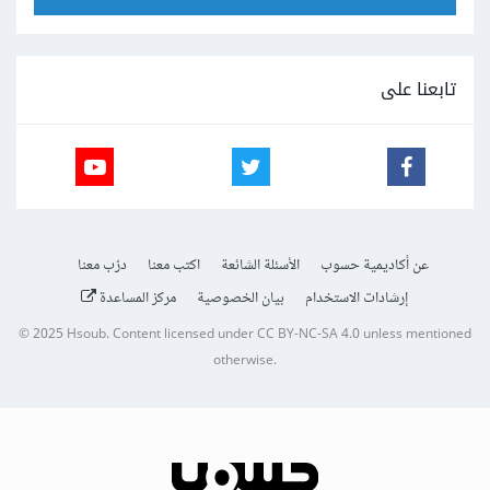
تابعنا على
عن أكاديمية حسوب
الأسئلة الشائعة
اكتب معنا
درّب معنا
إرشادات الاستخدام
بيان الخصوصية
مركز المساعدة
© 2025
Hsoub
.
Content licensed under
CC BY-NC-SA 4.0
unless mentioned
otherwise.