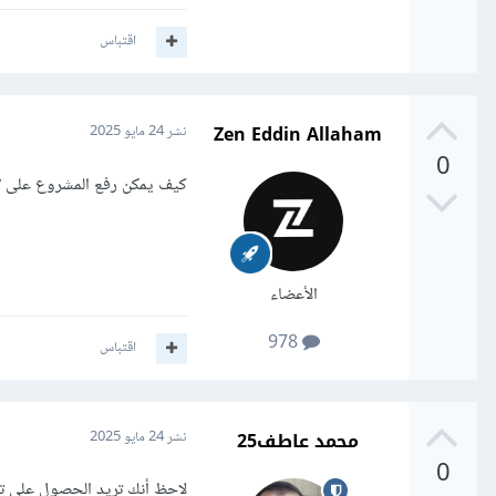
اقتباس
Zen Eddin Allaham
نشر
24 مايو 2025
0
كيف يمكن رفع المشروع على netlify حيث لانني اول مرة ارفع مشروع react اريده مشروع كرابط
الأعضاء
978
اقتباس
محمد عاطف25
نشر
24 مايو 2025
0
لاحظ أنك تريد الحصول على تا