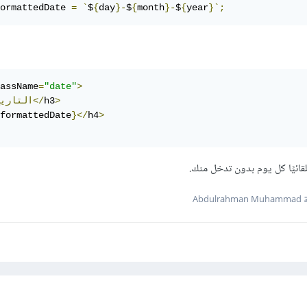
ormattedDate 
=
`
$
{
day
}-
$
{
month
}-
$
{
year
}`;
assName
=
"date"
>
>
h3
>التاريخ</
formattedDate
}</
h4
>
ائيًا كل يوم بدون تدخل منك.
Abdul