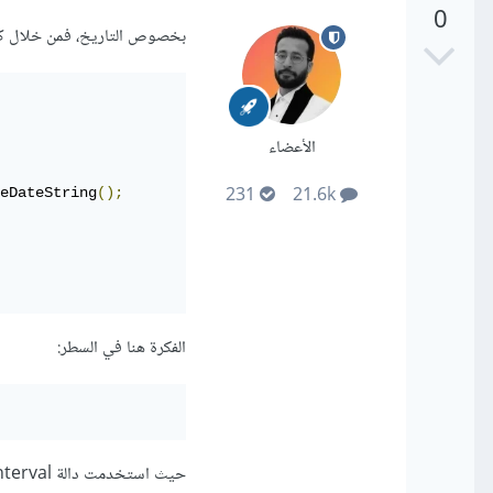
0
بخصوص التاريخ، فمن خلال كائن Date في جافاسكريبت كا
الأعضاء
231
21.6k
eDateString
();
الفكرة هنا في السطر:
حيث استخدمت دالة setInterval وحددت لها مدة 24 ساعة لتشغيل دالة updateDate.