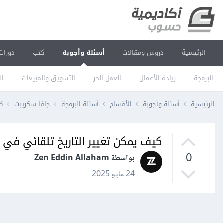
الرئيسية
دروس ومقالات
أسئلة وأجوبة
كتب
دورات
البرمجة
ريادة الأعمال
العمل الحر
التسويق والمبيعات
ال
الرئيسية
أسئلة وأجوبة
الأقسام
أسئلة البرمجة
جافا سكريبت
كي
كيف يمكن تغيير التاريخ تلقائي في كل
0
بواسطة Zen Eddin Allaham
24 مايو 2025