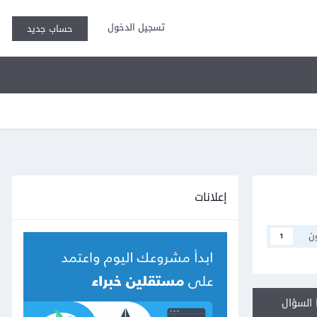
تسجيل الدخول
حساب جديد
إعلانات
ن
1
السؤال