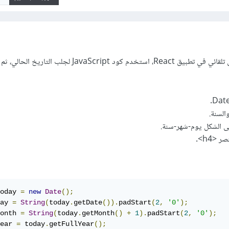
حتى تجعل التاريخ يظهر بشكل تلقائي في تطبيق React، استخدم كود JavaScript 
السنة.
ى الشكل يوم-شهر-سنة.
<h4>.
oday 
=
new
Date
();
ay 
=
String
(
today
.
getDate
()).
padStart
(
2
,
'0'
);
onth 
=
String
(
today
.
getMonth
()
+
1
).
padStart
(
2
,
'0'
);
ear 
=
 today
.
getFullYear
();