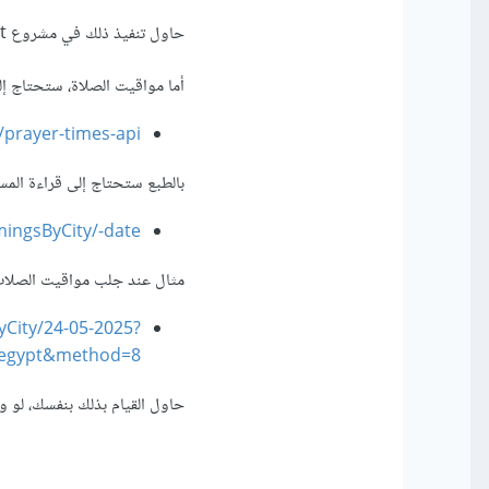
حاول تنفيذ ذلك في مشروع React لكي تحقق استفادة.
أما مواقيت الصلاة، ستحتاج إ
/prayer-times-api
بالطبع ستحتاج إلى قراءة المس
ingsByCity/-date-
مثال عند جلب مواقيت الصلات ل
yCity/24-05-2025?
=egypt&method=8
حاول القيام بذلك بنفسك، لو 