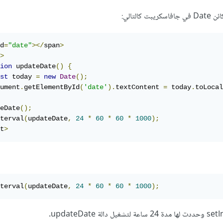
لتالي:
d
=
"date"
></
span
>
>
ion
 updateDate
()
{
st
 today 
=
new
Date
();
ument
.
getElementById
(
'date'
).
textContent 
=
 today
.
toLocal
eDate
();
terval
(
updateDate
,
24
*
60
*
60
*
1000
);
t
>
terval
(
updateDate
,
24
*
60
*
60
*
1000
);