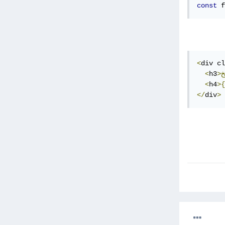
const
 f
<
div cl
<
h3
<
h4
>{
</
div
>