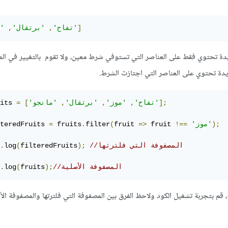
]
'مانجو'
'تفاح'
,
'برتقال'
,
فوفة جديدة تحتوي فقط على العناصر التي تستوفي شرط معين، ولا تقوم بالتغيير في ا
دة تحتوي على العناصر التي اجتازت الشرط.
];
'مانجو'
'تفاح'
,
'موز'
,
'برتقال'
,
[
=
its 
);
'موز'
!==
 fruit 
=>
fruit 
(
filter
.
 fruits
=
teredFruits 
//المصفوفة التي فلترتها
);
filteredFruits
(
log
.
//المصفوفة الأصلية
);
fruits
(
log
.
 بتجربة تشغيل الكود ولاحظ الفرق بين المصفوفة التي فلترتها والمصفوفة الأ