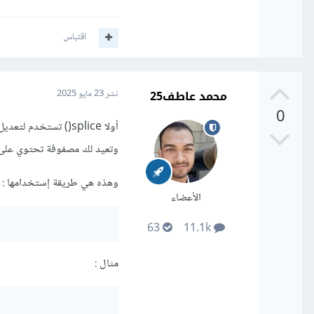
اقتباس
محمد عاطف25
نشر
23 مايو 2025
0
أولا splice() تستخ
وتعيد لك مصفوفة تحتوي على ا
وهذه هي طريقة إستخدامها
:
الأعضاء
63
11.1k
مثال
: