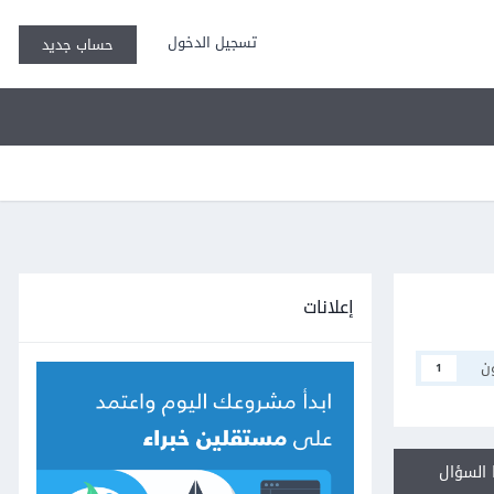
تسجيل الدخول
حساب جديد
إعلانات
ن
1
السؤال