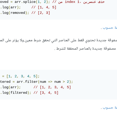
// من index 1، حذف عنصرين
);
2
,
1
(
splice
.
 arr
=
oved 
.
log
(
arr
);
// [1, 4, 5]
.
log
(
removed
);
// [2, 3]
ة حسوب
.
لإنشاء مصفوفة جديدة تحتوي فقط على العناصر التي تحقق شرط معين.ولا يؤثر على ال
 
=
[
1
,
2
,
3
,
4
,
5
];
tered 
=
 arr
.
filter
(
num 
=>
 num 
>
2
);
.
log
(
arr
);
// [1, 2, 3, 4, 5]
.
log
(
filtered
);
// [3, 4, 5]
ة حسوب
.