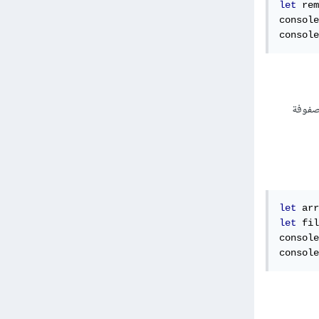
let
 rem
console
console
مصفوفة
let
 arr
let
 fil
console
console