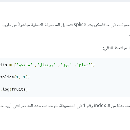
كلاهما من الدوال الخاصة بالمصفوفات في جافاسكريبت، splice لتعديل المصفوفة الأصلية مباشرةً ع
ة، لاحظ التالي:
];
'مانجو'
'تفاح'
,
'موز'
,
'برتقال'
,
[
=
its 
splice
(
1
,
1
);
.
log
(
fruits
);
هنا قمت بحذف عنصر واحد فقط بدءًا من الـ index رقم 1 في المصفوفة، ثم حددت عدد العناصر الت