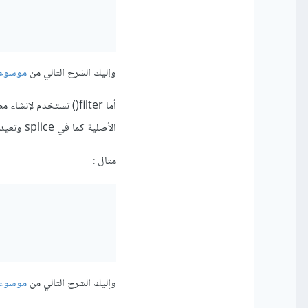
وإليك الشرح التالي من
موسوع
أما filter() تستخدم 
الأصلية كما في splice وتعيد مصفوفة جديدة بالعناصر المحققة للشرط .
مثال
:
وإليك الشرح التالي من
موسوع