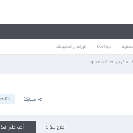
تصميم
DevOps
البرامج والتطبيقات
الفرق بين splice & filter
متابعو
مشاركة
اطرح سؤالًا
أجب على هذا 