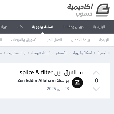
الرئيسية
دروس ومقالات
أسئلة وأجوبة
كتب
دورات
البرمجة
ريادة الأعمال
العمل الحر
التسويق والمبيعات
ال
الرئيسية
أسئلة وأجوبة
الأقسام
أسئلة البرمجة
جافا سكريبت
ما 
ما الفرق بين splice & filter
0
بواسطة Zen Eddin Allaham
23 مايو 2025