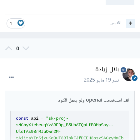
اقتباس
1
0
بلال زيادة
نشر
19 مايو 2025
لقد استخدمت openai ولم يعمل الكود
const
 api 
=
"sk-proj-
sNCbyXicbcuqYzABE9p_B5UbATQpLfBOMpSay--
UldfAs9BrMJuOwn2M-
tAiitaYInSjxuKqQuT3BlbkFJfDEEH3osxSAGzyMmEb