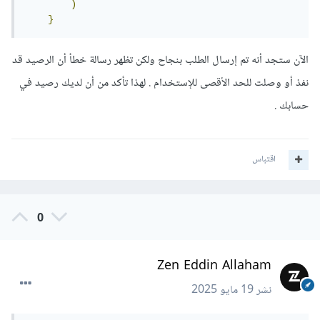
)
    images
.
append
(
container
)
}
const
 img 
=
document
.
createElement
(
'img'
)
    container
.
append
(
img
)
الآن ستجد أنه تم إرسال الطلب بنجاح ولكن تظهر رسالة خطأ أن الرصيد قد
    img
.
photo
.
url

نفذ أو وصلت للحد الأقصى للإستخدام . لهذا تأكد من أن لديك رصيد في
})
حسابك .
}
اقتباس
هاد هو كود جافا سكريبت
0
3 تنزيلات
·
2.11 kB
AI.zip
Zen Eddin Allaham
نشر
19 مايو 2025