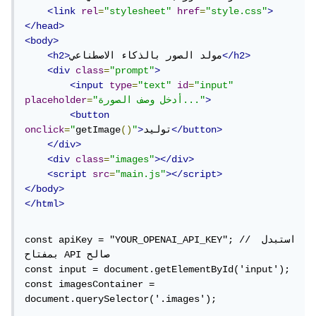
<link
rel
=
"stylesheet"
href
=
"style.css"
>
</head>
<body>
</h2>
مولد الصور بالذكاء الاصطناعي
<h2>
<div
class
=
"prompt"
>
<input
type
=
"text"
id
=
"input"
>
"أدخل وصف الصورة..."
=
placeholder
<button
</button>
توليد
>
"
()
getImage
"
=
onclick
</div>
<div
class
=
"images"
></div>
<script
src
=
"main.js"
></script>
</body>
</html>
const apiKey = "YOUR_OPENAI_API_KEY"; // استبدل 
بمفتاح API صالح

const input = document.getElementById('input');

const imagesContainer = 
document.querySelector('.images');
