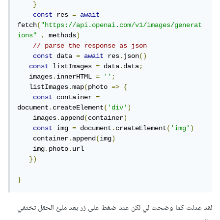
}
const
 res 
=
await
fetch
(
"https://api.openai.com/v1/images/generat
ions"
,
 methods
)
// parse the response as json
const
 data 
=
await
 res
.
json
()
const
 listImages 
=
 data
.
data
;
   images
.
innerHTML 
=
''
;
   listImages
.
map
(
photo 
=>
{
const
 container 
=
document
.
createElement
(
'div'
)
    images
.
append
(
container
)
const
 img 
=
 document
.
createElement
(
'img'
)
    container
.
append
(
img
)
    img
.
photo
.
url

})
}
لقد عدلت كما وضحت لي لكن عند ضغط على زر بعد ملئ الحقل تختفي