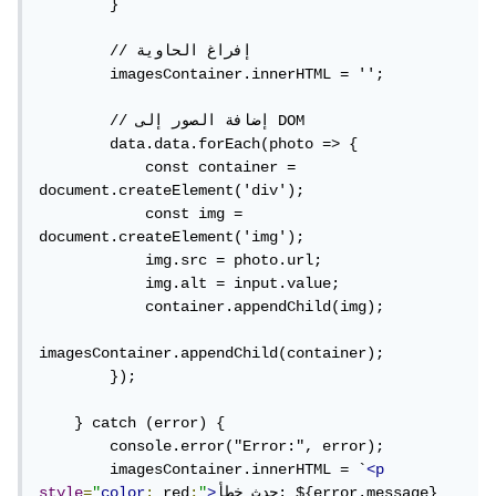
        }

        // إفراغ الحاوية

        imagesContainer.innerHTML = '';

        // إضافة الصور إلى DOM

        data.data.forEach(photo => {

            const container = 
document.createElement('div');

            const img = 
document.createElement('img');

            img.src = photo.url;

            img.alt = input.value;

            container.appendChild(img);

imagesContainer.appendChild(container);

        });

    } catch (error) {

        console.error("Error:", error);

        imagesContainer.innerHTML = `
<p
حدث خطأ: ${error.message}
>
"
;
 red
:
color
"
=
style