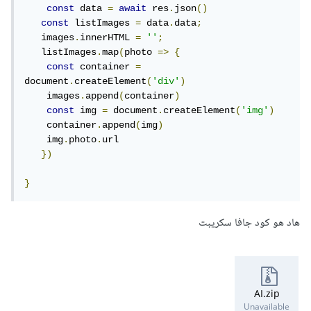
const
 data 
=
await
 res
.
json
()
const
 listImages 
=
 data
.
data
;
   images
.
innerHTML 
=
''
;
   listImages
.
map
(
photo 
=>
{
const
 container 
=
document
.
createElement
(
'div'
)
    images
.
append
(
container
)
const
 img 
=
 document
.
createElement
(
'img'
)
    container
.
append
(
img
)
    img
.
photo
.
url

})
}
هاد هو كود جافا سكريبت
AI.zip
Unavailable