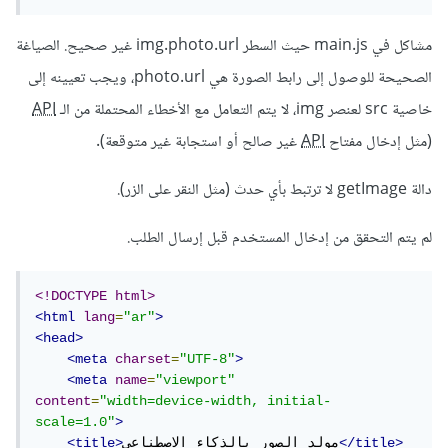
}
هاد هو كود جافا سكريبت
مشاكل في main.js حيث السطر img.photo.url غير صحيح. الصياغة
الصحيحة للوصول إلى رابط الصورة هي photo.url، ويجب تعيينه إلى
خاصية src لعنصر img، لا يتم التعامل مع الأخطاء المحتملة من الـ
API
1 تنزيل
·
2.11 kB
AI.zip
(مثل إدخال مفتاح
API
غير صالح أو استجابة غير متوقعة).
دالة getImage لا ترتبط بأي حدث (مثل النقر على الزر).
لم يتم التحقق من إدخال المستخدم قبل إرسال الطلب.
<!DOCTYPE html>
<html
lang
=
"ar"
>
<head>
<meta
charset
=
"UTF-8"
>
<meta
name
=
"viewport"
content
=
"width=device-width, initial-
scale=1.0"
>
</title>
مولد الصور بالذكاء الاصطناعي
<title>