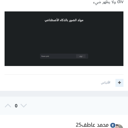
div ولا يظهر شيء
اقتباس
0
محمد عاطف25