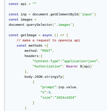
const
 api 
=
""
const
 inp 
=
 document
.
getElementById
(
'input'
)
const
 images 
=
document
.
querySelector
(
'.images'
)
const
 getImage 
=
async
()
=>
{
// make a request to openoia api
const
 methods 
={
        method
:
"POST"
,
        headers
:{
"Content-Type"
:
"application/json"
,
"Authorization"
:`
Bearer
 $
{
api
}`
},
        body
:
JSON
.
stringify
(
{
"prompt"
:
inp
.
value
,
"n"
:
3
,
"size"
:
"1024x1024"
}
)