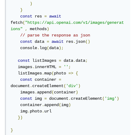
    img
.
photo
.
url

)
})
}
const
 res 
=
await
}
fetch
(
"https://api.openai.com/v1/images/generat
ions"
,
 methods
)
// parse the response as json
لقد عدلت كما وضحت لي لكن عند ضغط على زر بعد ملئ الحقل
const
 data 
=
await
 res
.
json
()
تختفي div ولا يظهر شيء
    console
.
log
(
data
);
const
 listImages 
=
 data
.
data
;
   images
.
innerHTML 
=
''
;
   listImages
.
map
(
photo 
=>
{
const
 container 
=
document
.
createElement
(
'div'
)
    images
.
append
(
container
)
const
 img 
=
 document
.
createElement
(
'img'
)
    container
.
append
(
img
)
    img
.
photo
.
url

})
}