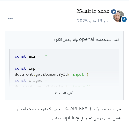
محمد عاطف25
نشر
19 مايو 2025
لقد استخدمت openai ولم يعمل الكود
const
 api 
=
""
;
const
 inp 
=
document
.
getElementById
(
'input'
)
const
 images 
=
document
.
querySelector
(
'.images'
)
أظهر المزيد
const
 getImage 
=
async
()
=>
{
// make a request to openoia api
يرجى عدم مشاركة ال API_KEY هكذا حتى لا يقوم بإستخدامه أى
const
 methods 
={
شخص أخر . يرجى تغير ال api_key لديك .
        method
:
"POST"
,
        headers
:{