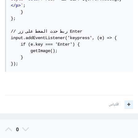
</p>
`;

    }

};

// ربط حدث الضغط على زر Enter

input.addEventListener('keypress', (e) => {

    if (e.key === 'Enter') {

        getImage();

    }

});
اقتباس
0