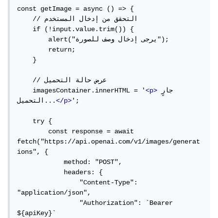
const getImage = async () => {

    // التحقق من إدخال المستخدم

    if (!input.value.trim()) {

        alert("يرجى إدخال وصف للصورة");

        return;

    }

    // عرض حالة التحميل

جارٍ 
<p>
    imagesContainer.innerHTML = '
';

</p>
التحميل...
    try {

        const response = await 
fetch("https://api.openai.com/v1/images/generat
ions", {

            method: "POST",

            headers: {

                "Content-Type": 
"application/json",

                "Authorization": `Bearer 
${apiKey}`
