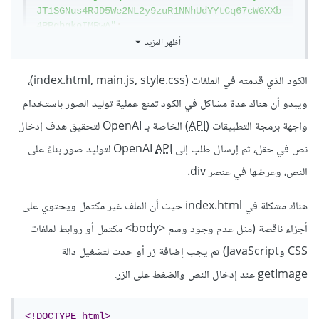
JT1SGNus4RJD5We2NL2y9zuR1NNhUdYYtCq67cWGXXb
4RBgbqkoIMRwA"
;
أظهر المزيد
const
 inp 
=
document
.
getElementById
(
'input'
)
الكود الذي قدمته في الملفات (index.html, main.js, style.css)،
const
 images 
=
ويبدو أن هناك عدة مشاكل في الكود تمنع عملية توليد الصور باستخدام
document
.
querySelector
(
'.images'
)
واجهة برمجة التطبيقات (
API
) الخاصة بـ OpenAI لتحقيق هدف إدخال
const
 getImage 
=
async
()
=>
{
// make a request to openoia api
نص في حقل، ثم إرسال طلب إلى OpenAI
API
لتوليد صور بناءً على
const
 methods 
={
النص، وعرضها في عنصر div.
        method
:
"POST"
,
        headers
:{
هناك مشكلة في index.html حيث أن الملف غير مكتمل ويحتوي على
"Content-
Type"
:
"application/json"
,
أجزاء ناقصة (مثل عدم وجود وسم <body> مكتمل أو روابط لملفات
"Authorization"
:`
Bearer
 $
{
api
}`
CSS وJavaScript) ثم يجب إضافة زر أو حدث لتشغيل دالة
},
        body
:
JSON
.
stringify
(
getImage عند إدخال النص والضغط على الزر.
{
"prompt"
:
inp
.
value
,
"n"
:
3
,
<!DOCTYPE html>