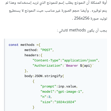
"Content-
أولا المشكلة أن النموذج يطلب إسم للنموذج الذي تريد إستخدامه وهذا لم
Type"
:
"application/json"
,
يتم توفيره . وأيضا حجم الصورة غير مناسب حيث النموذج لا يستطيع
"Authorization"
:`
Bearer
 $
{
api
}`
},
توليد صورة 256x256 .
        body
:
JSON
.
stringify
(
{
يجب أن يكون methods كالتالي
:
"prompt"
:
inp
.
value
,
"n"
:
3
,
"size"
:
"256x256"
const
 methods 
={
}
        method
:
"POST"
,
)
        headers
:{
}
"Content-Type"
:
"application/json"
,
const
 res 
=
await
"Authorization"
:`
Bearer
 $
{
api
}`
fetch
(
"https://api.openai.com/v1/images/gen
},
erations"
,
 methods
)
        body
:
JSON
.
stringify
(
// parse the response as json
{
const
 data 
=
await
 res
.
json
()
"prompt"
:
inp
.
value
,
const
 listImages 
=
 data
.
data
;
"model"
:
"gpt-image-1"
,
   images
.
innerHTML 
=
''
;
"n"
:
3
,
   listImages
.
map
(
photo 
=>
{
"size"
:
"1024x1024"
const
 container 
=
}
document
.
createElement
(
'div'
)