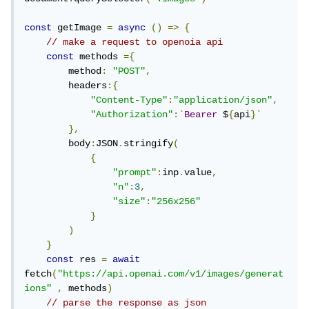
const
 getImage 
=
async
()
=>
{
// make a request to openoia api
const
 methods 
={
        method
:
"POST"
,
        headers
:{
"Content-Type"
:
"application/json"
,
"Authorization"
:`
Bearer
 $
{
api
}`
},
        body
:
JSON
.
stringify
(
{
"prompt"
:
inp
.
value
,
"n"
:
3
,
"size"
:
"256x256"
}
)
}
const
 res 
=
await
fetch
(
"https://api.openai.com/v1/images/generat
ions"
,
 methods
)
// parse the response as json