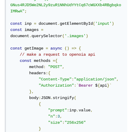
GNus4RJD5We2NL2y9zuR1NNhUdYYtCq67cWGXXb4RBgbqko
IMRwA"
;
const
 inp 
=
 document
.
getElementById
(
'input'
)
const
 images 
=
document
.
querySelector
(
'.images'
)
const
 getImage 
=
async
()
=>
{
// make a request to openoia api
const
 methods 
={
        method
:
"POST"
,
        headers
:{
"Content-Type"
:
"application/json"
,
"Authorization"
:`
Bearer
 $
{
api
}`
},
        body
:
JSON
.
stringify
(
{
"prompt"
:
inp
.
value
,
"n"
:
3
,
"size"
:
"256x256"
}