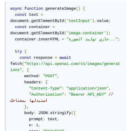
async
function
 generateImage
()
{
const
 text 
=
document
.
getElementById
(
'textInput'
).
value
;
const
 container 
=
document
.
getElementById
(
'image-container'
);
;
"جاري توليد الصورة..."
=
innerHTML 
.
  container
try
{
const
 response 
=
await
fetch
(
"https://api.openai.com/v1/images/generat
ions"
,
{
      method
:
"POST"
,
      headers
:
{
"Content-Type"
:
"application/json"
,
"Authorization"
:
"Bearer API_KEY"
// 
استبدلها بمفتاحك
},
      body
:
 JSON
.
stringify
({
        prompt
:
 text
,
        n
:
1
,