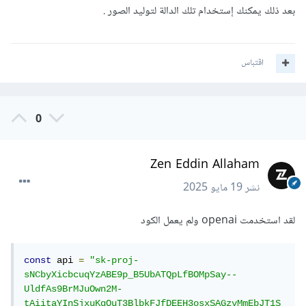
بعد ذلك يمكنك إستخدام تلك الدالة لتوليد الصور .
اقتباس
0
Zen Eddin Allaham
نشر
19 مايو 2025
لقد استخدمت openai ولم يعمل الكود
const
 api 
=
"sk-proj-
sNCbyXicbcuqYzABE9p_B5UbATQpLfBOMpSay--
UldfAs9BrMJuOwn2M-
tAiitaYInSjxuKqQuT3BlbkFJfDEEH3osxSAGzyMmEbJT1S