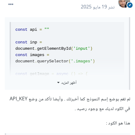
نشر
19 مايو 2025
const
 api 
=
""
const
 inp 
=
document
.
getElementById
(
'input'
)
const
 images 
=
document
.
querySelector
(
'.images'
)
const
 getImage 
=
async
()
=>
{
// make a request to openoia api
أظهر المزيد
const
 methods 
={
        method
:
"POST"
,
لم تقم بوضع إسم النموذج كما أخبرتك . وأيضا تأكد من وضع API_KEY
        headers
:{
"Content-
في الكود لديك مع وجود رصيد .
Type"
:
"application/json"
,
"Authorization"
:`
Bearer
 $
{
api
}`
هذا هو الكود
:
},
        body
:
JSON
.
stringify
(