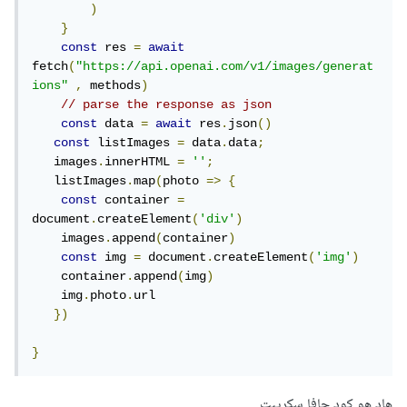
)
}
const
 res 
=
await
fetch
(
"https://api.openai.com/v1/images/generat
ions"
,
 methods
)
// parse the response as json
const
 data 
=
await
 res
.
json
()
const
 listImages 
=
 data
.
data
;
   images
.
innerHTML 
=
''
;
   listImages
.
map
(
photo 
=>
{
const
 container 
=
document
.
createElement
(
'div'
)
    images
.
append
(
container
)
const
 img 
=
 document
.
createElement
(
'img'
)
    container
.
append
(
img
)
    img
.
photo
.
url

})
}
هاد هو كود جافا سكريبت