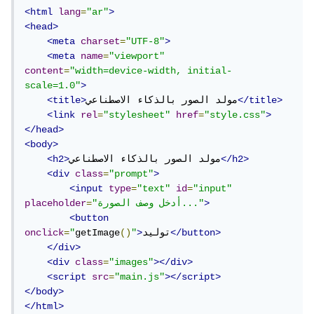
"size"
:
"256x256"
<html
lang
=
"ar"
>
}
<head>
)
<meta
charset
=
"UTF-8"
>
}
<meta
name
=
"viewport"
const
 res 
=
await
content
=
"width=device-width, initial-
fetch
(
"https://api.openai.com/v1/images/gen
scale=1.0"
>
erations"
,
 methods
)
</title>
مولد الصور بالذكاء الاصطناعي
<title>
// parse the response as json
<link
rel
=
"stylesheet"
href
=
"style.css"
>
const
 data 
=
await
 res
.
json
()
</head>
const
 listImages 
=
 data
.
data
;
<body>
   images
.
innerHTML 
=
''
;
</h2>
مولد الصور بالذكاء الاصطناعي
<h2>
   listImages
.
map
(
photo 
=>
{
<div
class
=
"prompt"
>
const
 container 
=
<input
type
=
"text"
id
=
"input"
document
.
createElement
(
'div'
)
>
"أدخل وصف الصورة..."
=
placeholder
    images
.
append
(
container
)
<button
const
 img 
=
</button>
توليد
>
"
()
getImage
"
=
onclick
document
.
createElement
(
'img'
)
</div>
    container
.
append
(
img
)
<div
class
=
"images"
></div>
    img
.
photo
.
url

<script
src
=
"main.js"
></script>
})
</body>
</html>