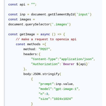
{
const
 api 
=
""
;
"prompt"
:
inp
.
value
,
"n"
:
3
,
const
 inp 
=
 document
.
getElementById
(
'input'
)
"size"
:
"1024x1024"
const
 images 
=
}
document
.
querySelector
(
'.images'
)
)
}
const
 getImage 
=
async
()
=>
{
const
 res 
=
await
// make a request to openoia api
fetch
(
"https://api.openai.com/v1/images/gen
const
 methods 
={
erations"
,
 methods
)
        method
:
"POST"
,
// parse the response as json
        headers
:{
const
 data 
=
await
 res
.
json
()
"Content-Type"
:
"application/json"
,
const
 listImages 
=
 data
.
data
;
"Authorization"
:`
Bearer
 $
{
api
}`
   images
.
innerHTML 
=
''
;
},
   listImages
.
map
(
photo 
=>
{
        body
:
JSON
.
stringify
(
const
 container 
=
{
document
.
createElement
(
'div'
)
"prompt"
:
inp
.
value
,
    images
.
append
(
container
)
"model"
:
"gpt-image-1"
,
const
 img 
=
"n"
:
3
,
document
.
createElement
(
'img'
)
"size"
:
"1024x1024"
    container
.
append
(
img
)
}