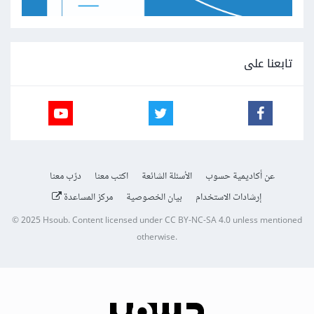
تابعنا على
عن أكاديمية حسوب
الأسئلة الشائعة
اكتب معنا
درّب معنا
إرشادات الاستخدام
بيان الخصوصية
مركز المساعدة
© 2025
Hsoub
.
Content licensed under
CC BY-NC-SA 4.0
unless mentioned
otherwise.