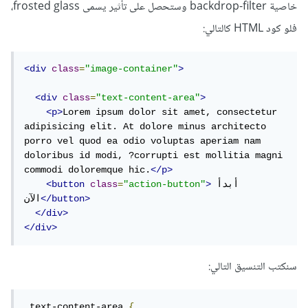
خاصية backdrop-filter وستحصل على تأثير يسمى frosted glass،
فلو كود HTML كالتالي:
<div
class
=
"image-container"
>
<div
class
=
"text-content-area"
>
<p>
Lorem ipsum dolor sit amet, consectetur 
adipisicing elit. At dolore minus architecto 
porro vel quod ea odio voluptas aperiam nam 
doloribus id modi, ?corrupti est mollitia magni 
commodi doloremque hic.
</p>
أبدأ 
>
"action-button"
=
class
<button
</button>
الآن
</div>
</div>
سنكتب التنسيق التالي:
.
text-content-area 
{