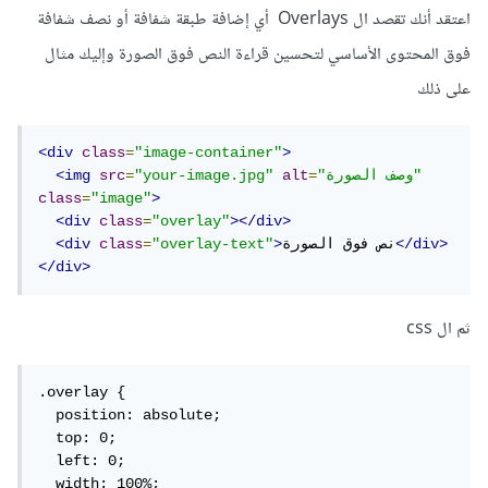
اعتقد أنك تقصد ال Overlays أي إضافة طبقة شفافة أو نصف شفافة
فوق المحتوى الأساسي لتحسين قراءة النص فوق الصورة وإليك مثال
على ذلك
<div
class
=
"image-container"
>
"وصف الصورة"
=
alt
"your-image.jpg"
=
src
<img
class
=
"image"
>
<div
class
=
"overlay"
></div>
</div>
نص فوق الصورة
>
"overlay-text"
=
class
<div
</div>
ثم ال css
.overlay {

  position: absolute;

  top: 0;

  left: 0;

  width: 100%;
