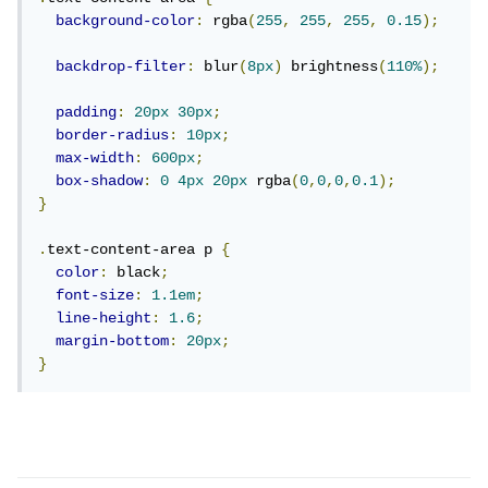
background-color
:
 rgba
(
255
,
255
,
255
,
0.15
);
backdrop-filter
:
 blur
(
8px
)
 brightness
(
110%
);
padding
:
20px
30px
;
border-radius
:
10px
;
max-width
:
600px
;
box-shadow
:
0
4px
20px
 rgba
(
0
,
0
,
0
,
0.1
);
}
.
text-content-area p 
{
color
:
 black
;
font-size
:
1.1em
;
line-height
:
1.6
;
margin-bottom
:
20px
;
}