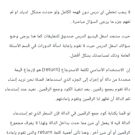
لا يجب تخطي اى درس دون فهمه الكامل ولو حدثت مشكل لديك او لم
تفهم جزء ما يرجى السؤال مباشرة .
حيث ستجد اسفل فيديو الدرس صندوق للتعليقات كما هنا يرجى وضع
سؤالك اسفل الدرس حيث لا نقوم بإجابة اسألة الدورات في قسم الأسئلة
العامة وذلك لمساعدتك بشكل أفضل.
إن الاستخدام الأساسي لكلمة الاسترجاع (return) هو لإرجاع قيمة
محددة من دالة أو إجراء إلى الجزء الذي استدعاها. فمثلا نحن نريد إنشاء
دالة تقوم بجمع رقمين . بعد تنفيذ الكود وجمع الرقمين . نعيد عند إستدعاء
تلم الدالة أن تظهر لنا الرقمين وتقوم بإعادتهم .
لو قمنا بكتابة كود جمع الرقمين في الدالة فإن السطر الذي تم إستدعاء
الدالة فيه لا يعمل أى شئ مما حدث بداخل الدالة ولهذا لا يعرف مجموع
الرقمين أو أى شئ أخر . وهنا تأتي أهمية كلمة return والتي تقوم بإعادة