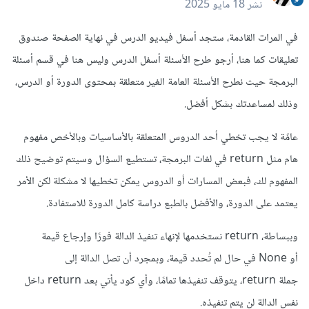
نشر
18 مايو 2025
في المرات القادمة، ستجد أسفل فيديو الدرس في نهاية الصفحة صندوق
تعليقات كما هنا، أرجو طرح الأسئلة أسفل الدرس وليس هنا في قسم أسئلة
البرمجة حيث نطرح الأسئلة العامة الغير متعلقة بمحتوى الدورة أو الدرس،
وذلك لمساعدتك بشكل أفضل.
عامًة لا يجب تخطي أحد الدروس المتعلقة بالأساسيات وبالأخص مفهوم
هام مثل return في لغات البرمجة، تستطيع السؤال وسيتم توضيح ذلك
المفهوم لك، فبعض المسارات أو الدروس يمكن تخطيها لا مشكلة لكن الأمر
يعتمد على الدورة، والأفضل بالطبع دراسة كامل الدورة للاستفادة.
وببساطة، return نستخدمها لإنهاء تنفيذ الدالة فورًا وإرجاع قيمة
أو None في حال لم تُحدد قيمة، وبمجرد أن تصل الدالة إلى
جملة return، يتوقف تنفيذها تمامًا، وأي كود يأتي بعد return داخل
نفس الدالة لن يتم تنفيذه.