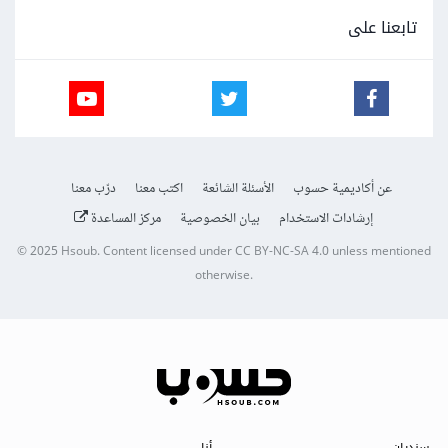
تابعنا على
عن أكاديمية حسوب
الأسئلة الشائعة
اكتب معنا
درّب معنا
إرشادات الاستخدام
بيان الخصوصية
مركز المساعدة
© 2025
Hsoub
.
Content licensed under
CC BY-NC-SA 4.0
unless mentioned
otherwise.