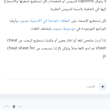
لا يتوفر captions للدروس أو مُلخصات، لكن تستطيع تشغيلها والاستماع
إليها في الخلفية بالنسبة للدروس النظرية.
لكن تستطيع الإعتماد على
المقالات المتاحة في أكاديمية حسوب
وأيضًا
المراجع الموجودة في
موسوعة حسوب
لمختلف اللغات.
إذا أردت ملخص للغة أو إطار معين أو مكتبة تستطيع البحث عن cheat
sheet ثم اسم اللغة مثلاُ وليكن js إذا ستبحث عن cheat sheet for
js.
اقتباس
0