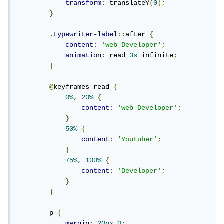
transform
:
 translateY
(
0
);
}
.
typewriter-label
::
after 
{
content
:
'web Developer'
;
animation
:
 read 
3s
 infinite
;
}
@
keyframes read 
{
0%
,
20%
{
content
:
'web Developer'
;
}
50%
{
content
:
'Youtuber'
;
}
75%
,
100%
{
content
:
'Developer'
;
}
}
        p 
{
margin
:
20px
0
;