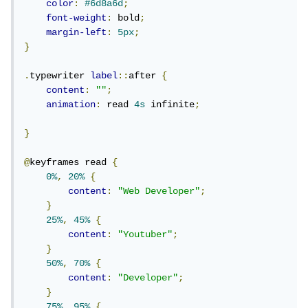
color
:
#6d8a6d
;
font-weight
:
 bold
;
margin-left
:
5px
;
}
.
typewriter 
label
::
after 
{
content
:
""
;
animation
:
 read 
4s
 infinite
;
}
@
keyframes read 
{
0%
,
20%
{
content
:
"Web Developer"
;
}
25%
,
45%
{
content
:
"Youtuber"
;
}
50%
,
70%
{
content
:
"Developer"
;
}
75%
,
95%
{