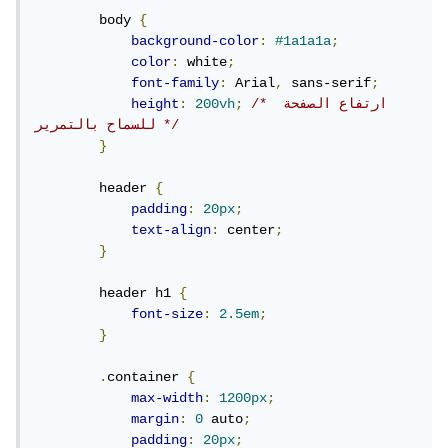
        body 
{
background-color
:
#1a1a1a
;
color
:
 white
;
font-family
:
 Arial
,
 sans-serif
;
/* ارتفاع الصفحة 
;
200vh
:
height
للسماح بالتمرير */
}
        header 
{
padding
:
20px
;
text-align
:
 center
;
}
        header h1 
{
font-size
:
2.5em
;
}
.
container 
{
max-width
:
1200px
;
margin
:
0
 auto
;
padding
:
20px
;