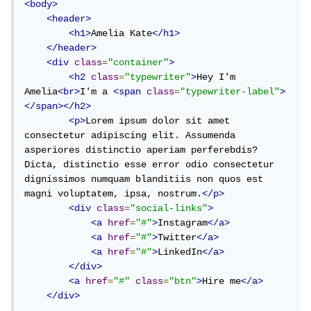
<body>
<header>
<h1>
Amelia Kate
</h1>
</header>
<div
class
=
"container"
>
<h2
class
=
"typewriter"
>
Hey I'm 
Amelia
<br>
I'm a 
<span
class
=
"typewriter-label"
>
</span></h2>
<p>
Lorem ipsum dolor sit amet 
consectetur adipiscing elit. Assumenda 
asperiores distinctio aperiam perferebdis? 
Dicta, distinctio esse error odio consectetur 
dignissimos numquam blanditiis non quos est 
magni voluptatem, ipsa, nostrum.
</p>
<div
class
=
"social-links"
>
<a
href
=
"#"
>
Instagram
</a>
<a
href
=
"#"
>
Twitter
</a>
<a
href
=
"#"
>
LinkedIn
</a>
</div>
<a
href
=
"#"
class
=
"btn"
>
Hire me
</a>
</div>