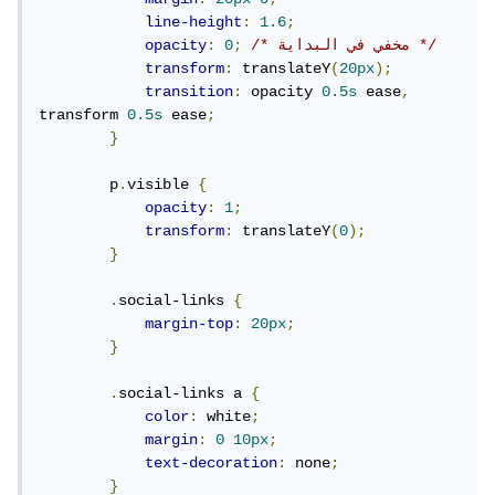
line-height
:
1.6
;
/* مخفي في البداية */
;
0
:
opacity
transform
:
 translateY
(
20px
);
transition
:
 opacity 
0.5s
 ease
,
transform 
0.5s
 ease
;
}
        p
.
visible 
{
opacity
:
1
;
transform
:
 translateY
(
0
);
}
.
social-links 
{
margin-top
:
20px
;
}
.
social-links a 
{
color
:
 white
;
margin
:
0
10px
;
text-decoration
:
 none
;
}