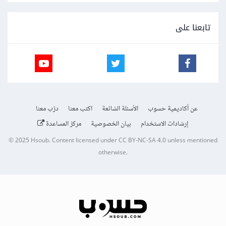
تابعنا على
عن أكاديمية حسوب
الأسئلة الشائعة
اكتب معنا
درّب معنا
إرشادات الاستخدام
بيان الخصوصية
مركز المساعدة
© 2025
Hsoub
.
Content licensed under
CC BY-NC-SA 4.0
unless mentioned
otherwise.