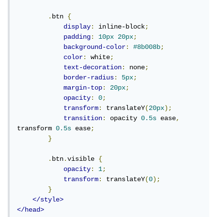
.
btn 
{
display
:
 inline-block
;
padding
:
10px
20px
;
background-color
:
#8b008b
;
color
:
 white
;
text-decoration
:
 none
;
border-radius
:
5px
;
margin-top
:
20px
;
opacity
:
0
;
transform
:
 translateY
(
20px
);
transition
:
 opacity 
0.5s
 ease
,
transform 
0.5s
 ease
;
}
.
btn
.
visible 
{
opacity
:
1
;
transform
:
 translateY
(
0
);
}
</style>
</head>