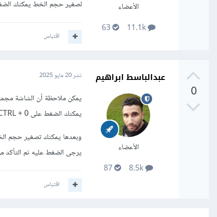
لصغير حجم الخط يمكنك الضغط على زر CTRL مع زر - ولتكبير الح
الأعضاء
63
11.1k
اقتباس
عبدالباسط ابراهيم
نشر
20 مايو 2025
0
يمكنك الضغط على CTRL + 0 فيتم التقريب للمستوى الطبيعي.
الأعضاء
يرجى الضغط عليه ثم التأكد من حجم الخط و
87
8.5k
اقتباس