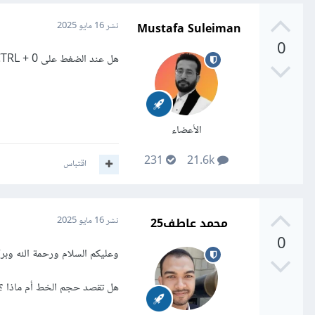
Mustafa Suleiman
نشر
16 مايو 2025
0
هل عند الضغط على CTRL + 0 يتم ضبط التقريب Zoom للمستوى الطبيعي أم لا؟
الأعضاء
231
21.6k
اقتباس
محمد عاطف25
نشر
16 مايو 2025
0
وعليكم السلام ورحمة الله وبرك
هل تقصد حجم الخط أم ماذا ؟