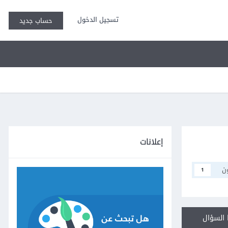
تسجيل الدخول
حساب جديد
إعلانات
ن
1
السؤال