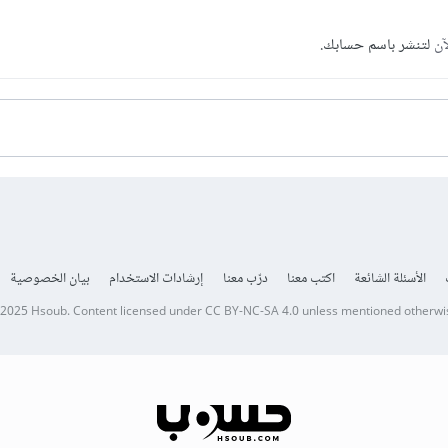
آن
لتنشر باسم حسابك.
الأسئلة الشائعة
اكتب معنا
درّب معنا
إرشادات الاستخدام
بيان الخصوصية
 2025
Hsoub
.
Content licensed under
CC BY-NC-SA 4.0
unless mentioned otherwi