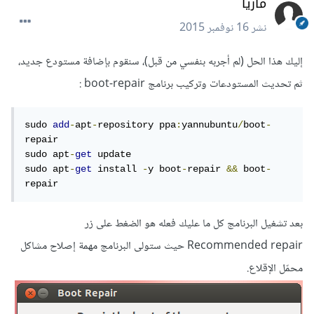
ماريا
نشر
16 نوفمبر 2015
إليك هذا الحل (لم أجربه بنفسي من قبل)، سنقوم بإضافة مستودع جديد،
ثم تحديث المستودعات وتركيب برنامج boot-repair :
sudo 
add
-
apt
-
repository ppa
:
yannubuntu
/
boot
-
repair

sudo apt
-
get
 update

sudo apt
-
get
 install 
-
y boot
-
repair 
&&
 boot
-
repair
بعد تشغيل البرنامج كل ما عليك فعله هو الضغط على زر
Recommended repair حيث ستولى البرنامج مهمة إصلاح مشاكل
محمّل الإقلاع.