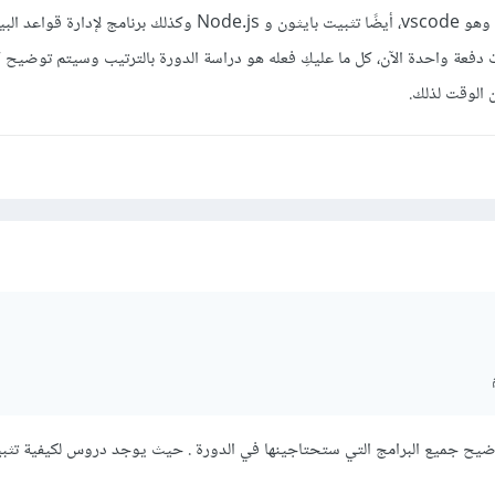
ما ستحتاجينه هو محرر أكواد وهو vscode، أيضًا تثبيت بايثون و Node.js وكذلك برنامج ل
ت دفعة واحدة الآن، كل ما عليكِ فعله هو دراسة الدورة بالترتيب وسيتم توضيح 
 الوقت لذلك.
ضيح جميع البرامج التي ستحتاجينها في الدورة . حيث يوجد دروس لكيفية تثبي