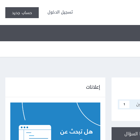
تسجيل الدخول
حساب جديد
إعلانات
ن
1
السؤال