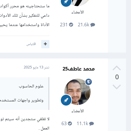
الأعضاء
داعي للتفكير بشأن تلك الأدوا
الأداة واستخدامها عندما يحين
231
21.6k
اقتباس
محمد عاطف25
نشر
13 مايو 2025
0
علوم الحاسوب
وتطوير واجهات المستخدم
الأعضاء
لا تقلقي ستجدين أنه سيتم تو
63
11.1k
العمل .