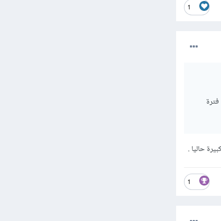
1
فترة
رة حاليا .
1