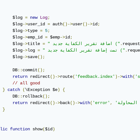
     $log 
=
new
Log
;
     $log
->
user_id 
=
 auth
()->
user
()->
id
;
     $log
->
type 
=
5
;
     $log
->
emp_id 
=
 $emp
->
id
;
request
.
" اضافة تقرير الكفاية جديد ("
=
title 
->
     $log
reque
.
" تمت إضافة تقرير الكفاية جديد ("
=
log 
->
     $log
     $log
->
save
();
     DB
::
commit
();
return
 redirect
()->
route
(
'feedback.index'
)->
with
(
's
// all good
}
catch
(
\Exception $e
)
{
     DB
::
rollback
();
return
 redirect
()->
back
()->
with
(
'error'
,
}
lic
function
 show
(
$id
)