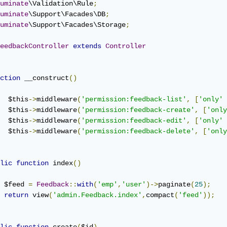
uminate
\Validation\Rule
;
uminate
\Support\Facades\DB
;
uminate
\Support\Facades\Storage
;
eedbackController
extends
Controller
ction
 __construct
()
  $this
->
middleware
(
'permission:feedback-list'
,
[
'only'
  $this
->
middleware
(
'permission:feedback-create'
,
[
'only
  $this
->
middleware
(
'permission:feedback-edit'
,
[
'only'
  $this
->
middleware
(
'permission:feedback-delete'
,
[
'only
lic
function
 index
()
 $feed 
=
Feedback
::
with
(
'emp'
,
'user'
)->
paginate
(
25
);
return
 view
(
'admin.Feedback.index'
,
compact
(
'feed'
));