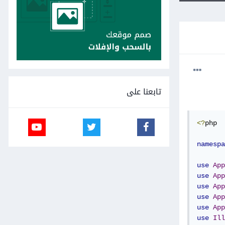
تابعنا على
<?
php

namespa
use
App
use
App
use
App
use
App
use
App
use
Ill