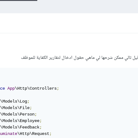
افيل تالي ممكن شرحها لي ماهي حقول ادخال لتقارير الكفاية للموظف
ce
App
\Http\Controllers
;
\Models\Log
;
\Models\File
;
\Models\Person
;
\Models\Employee
;
\Models\Feedback
;
uminate
\Http\Request
;