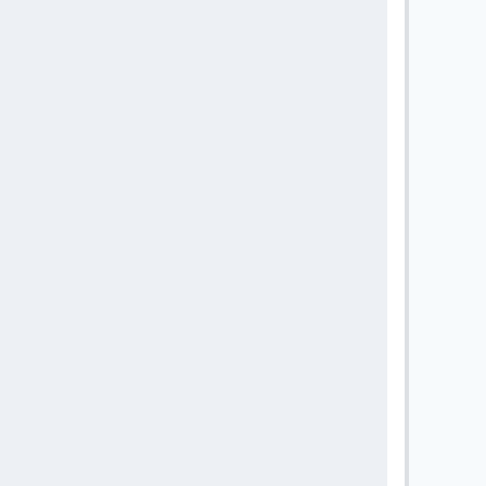
       
       
       
       
       
       
       
       
       
       