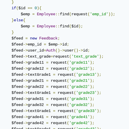
}
if
(
$id 
==
0
){
         $emp 
=
Employee
::
find
(
request
(
'emp_id'
));
}
else
{
         $emp 
=
Employee
::
find
(
$id
);
}
     $feed 
=
new
Feedback
;
     $feed
->
emp_id 
=
 $emp
->
id
;
     $feed
->
user_id
=
Auth
()->
user
()->
id
;
     $feed
->
text_grade
=
request
(
'text_grade'
);
     $feed
->
grade11 
=
 request
(
'grade11'
);
     $feed
->
grade12 
=
 request
(
'grade12'
);
     $feed
->
textGrade1 
=
 request
(
'grade13'
);
     $feed
->
grade21 
=
 request
(
'grade21'
);
     $feed
->
grade22 
=
 request
(
'grade22'
);
     $feed
->
textGrade1 
=
 request
(
'grade23'
);
     $feed
->
grade31 
=
 request
(
'grade31'
);
     $feed
->
grade32 
=
 request
(
'grade32'
);
     $feed
->
textGrade1 
=
 request
(
'grade33'
);
     $feed
->
grade41 
=
 request
(
'grade41'
);
     $feed
->
grade42 
=
 request
(
'grade42'
);