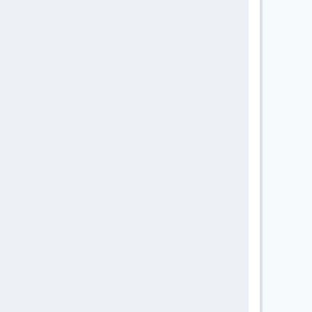
       
       
       
       
       
       
       
       
       
       
       
       
       
       
       
       
       