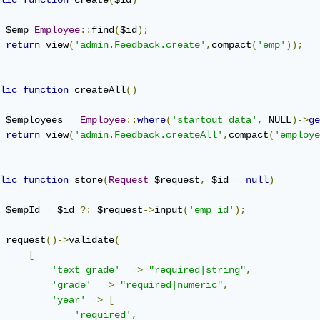
lic
function
 create
(
$id
)
 $emp
=
Employee
::
find
(
$id
);
return
 view
(
'admin.Feedback.create'
,
compact
(
'emp'
));
lic
function
 createAll
()
 $employees 
=
Employee
::
where
(
'startout_data'
,
 NULL
)->
ge
return
 view
(
'admin.Feedback.createAll'
,
compact
(
'employe
lic
function
 store
(
Request
 $request
,
 $id 
=
null
)
 $empId 
=
 $id 
?:
 $request
->
input
(
'emp_id'
);
 request
()->
validate
(
[
'text_grade'
=>
"required|string"
,
'grade'
=>
"required|numeric"
,
'year'
=>
[
'required'
,