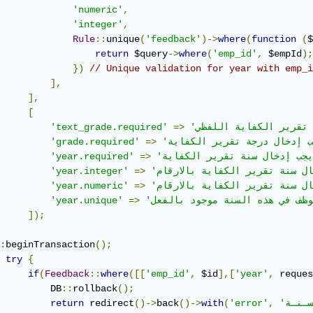
'numeric'
,
'integer'
,
Rule
::
unique
(
'feedback'
)->
where
(
function
(
$
return
 $query
->
where
(
'emp_id'
,
 $empId
);
})
// Unique validation for year with emp_i
],
],
[
'text_grade.required'
=>
'grade.required'
=>
'year.required'
=>
'year.integer'
=>
'year.numeric'
=>
'year.unique'
=>
]);
:
beginTransaction
();
try
{
if
(
Feedback
::
where
([[
'emp_id'
,
 $id
],[
'year'
,
 reques
         DB
::
rollback
();
return
 redirect
()->
back
()->
with
(
'error'
,