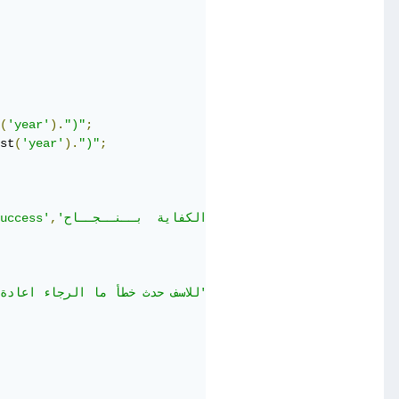
(
'year'
).
")"
;
st
(
'year'
).
")"
;
);
'تــمــت إضــافــة تقرير الكفاية  بــنــجــاح'
,
uccess'
);
'للاسف حدث خطأ ما الرجاء اعادة المحاولة'