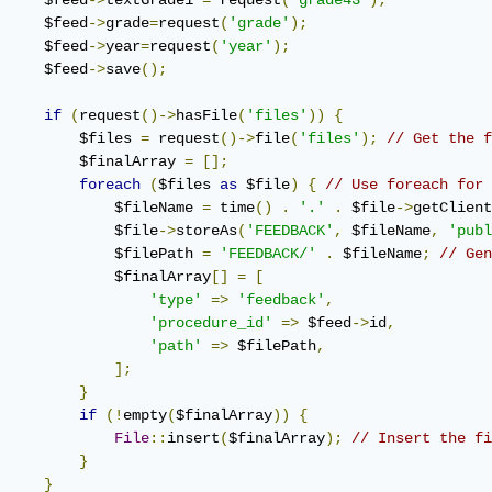
     $feed
->
textGrade1 
=
 request
(
'grade43'
);
     $feed
->
grade
=
request
(
'grade'
);
     $feed
->
year
=
request
(
'year'
);
     $feed
->
save
();
if
(
request
()->
hasFile
(
'files'
))
{
         $files 
=
 request
()->
file
(
'files'
);
// Get the f
         $finalArray 
=
[];
foreach
(
$files 
as
 $file
)
{
// Use foreach for 
             $fileName 
=
 time
()
.
'.'
.
 $file
->
getClient
             $file
->
storeAs
(
'FEEDBACK'
,
 $fileName
,
'publ
             $filePath 
=
'FEEDBACK/'
.
 $fileName
;
// Gen
             $finalArray
[]
=
[
'type'
=>
'feedback'
,
'procedure_id'
=>
 $feed
->
id
,
'path'
=>
 $filePath
,
];
}
if
(!
empty
(
$finalArray
))
{
File
::
insert
(
$finalArray
);
// Insert the fi
}
}