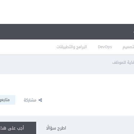
تصميم
DevOps
البرامج والتطبيقات
كفاية للموظف
متابعو
مشاركة
اطرح سؤالًا
أجب على هذا 