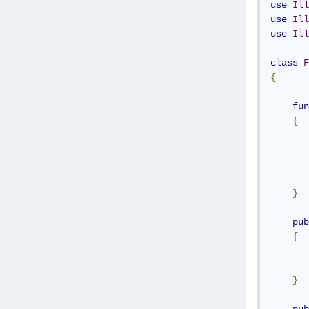
use
Ill
use
Ill
use
Ill
class
F
{
fun
{
       
       
       
       
}
pub
{
       
}