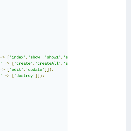
=>
[
'index'
,
'show'
,
'show1'
,
'search'
]]);
'
=>
[
'create'
,
'createAll'
,
'store'
]]);
=>
[
'edit'
,
'update'
]]);
'
=>
[
'destroy'
]]);