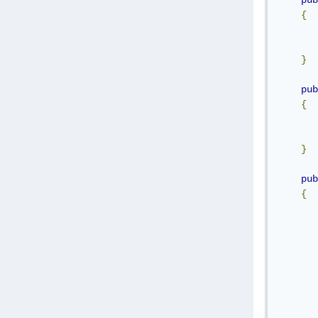
pub
{
       
}
pub
{
       
}
pub
{
       
       