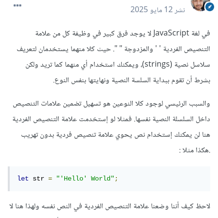
نشر
12 مايو 2025
في لغة JavaScript لا يوجد فرق كبير في وظيفة كل من علامة
التنصيص الفردية ' ' والمزدوجة " ". حيث كلا منهما يستخدمان لتعريف
سلاسل نصية (strings)، ويمكنك استخدام أي منهما كما تريد ولكن
بشرط أن تقوم ببداية السلسة النصية ونهايتها بنفس النوع.
والسبب الرئيسي لوجود كلا النوعين هو تسهيل تضمين علامات التنصيص
داخل السلسلة النصية نفسها. فمثلا لو إستخدمت علامة التنصيص الفردية
هنا لن يمكنك إستخدام نص يحوي علامة تنصيص فردية بدون تهريب
.هكذا مثلا
:
let
 str 
=
"'Hello' World"
;
لاحظ كيف أننا وضعنا علامة التنصيص الفردية في النص نفسه ولهذا هنا لا