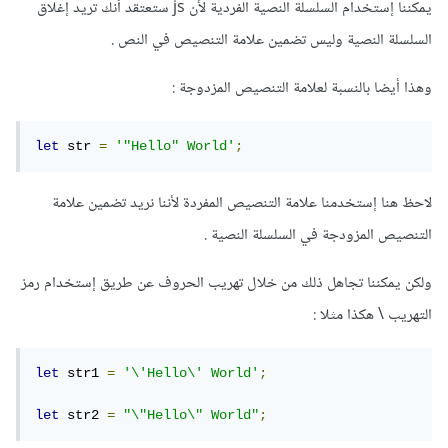
يمكننا إستخدام السلسلة النصية الفردية لأن js ستعتقد أنك تريد إغلاق
السلسلة النصية وليس تضمين علامة التنصيص في النص .
وهذا أيضا بالنسبة لعلامة التنصيص المزدوجة
:
let
 str 
=
'"Hello" World'
;
لاحظ هنا إستخدمنا علامة التنصيص المفردة لأننا نريد تضمين علامة
التنصيص المزودجة في السلسلة النصية .
ولكن يمكننا تجاهل ذلك من خلال تهريب الحروف عن طريق إستخدام رمز
التهريب \ هكذا مثلا
:
let
 str1 
=
'\'Hello\' World'
;
let
 str2 
=
"\"Hello\" World"
;