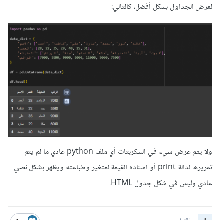
لعرض الجداول بشكل أفضل، كالتالي:
ولا يتم عرض شيء في السكربتات أي ملف python عادي ما لم يتم
تمريرها لدالة print أو اسناده القيمة لمتغير وطباعته ويظهر بشكل نصي
عادي وليس في شكل جدول HTML.