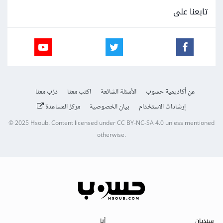
تابعنا على
عن أكاديمية حسوب
الأسئلة الشائعة
اكتب معنا
درّب معنا
إرشادات الاستخدام
بيان الخصوصية
مركز المساعدة
© 2025
Hsoub
.
Content licensed under
CC BY-NC-SA 4.0
unless mentioned
otherwise.