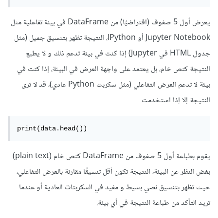
يعرض أول 5 صفوف (افتراضيًا) من DataFrame في بيئة تفاعلية مثل
Jupyter Notebook أو IPython، النتيجة تظهر بتنسيق جميل (مثل
جدول HTML في Jupyter) إذا كنت في بيئة تدعم ذلك و لا يطبع
النتيجة كنص خام، بل يعتمد على واجهة العرض في البيئة، إذا كنت في
بيئة لا تدعم العرض التفاعلي (مثل سكربت Python عادي)، قد لا ترى
النتيجة إلا إذا استخدمت
print(data.head())
يقوم بطباعة أول 5 صفوف من DataFrame كنص خام (plain text)
بغض النظر عن البيئة، النتيجة تكون أقل تنسيقًا مقارنة بالعرض التفاعلي،
حيث تظهر بتنسيق نصي بسيط و مفيد في السكربتات العادية أو عندما
تريد التأكد من طباعة النتيجة في أي بيئة.