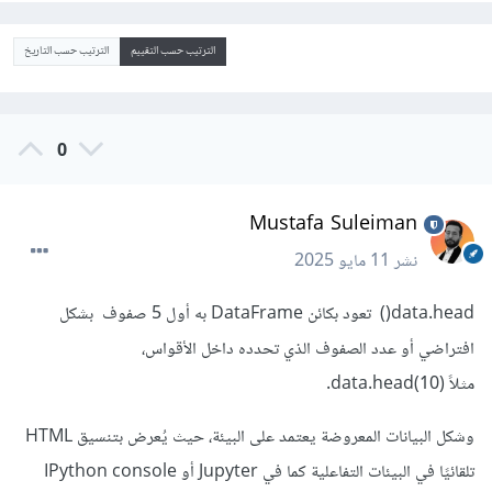
الترتيب حسب التقييم
الترتيب حسب التاريخ
0
Mustafa Suleiman
نشر
11 مايو 2025
data.head() تعود بكائن DataFrame به أول 5 صفوف بشكل
افتراضي أو عدد الصفوف الذي تحدده داخل الأقواس،
مثلاً data.head(10).
وشكل البيانات المعروضة يعتمد على البيئة، حيث يُعرض بتنسيق HTML
تلقائيًا في البيئات التفاعلية كما في Jupyter أو IPython console