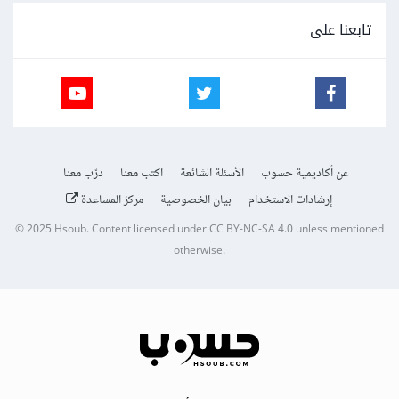
تابعنا على
عن أكاديمية حسوب
الأسئلة الشائعة
اكتب معنا
درّب معنا
إرشادات الاستخدام
بيان الخصوصية
مركز المساعدة
© 2025
Hsoub
.
Content licensed under
CC BY-NC-SA 4.0
unless mentioned
otherwise.