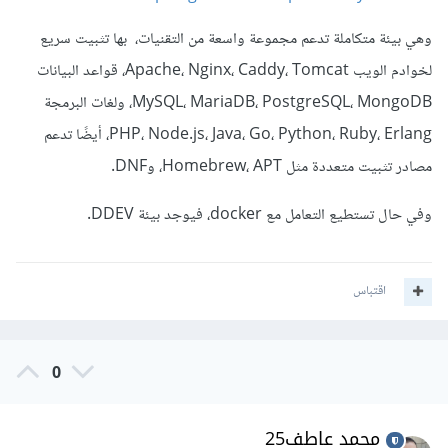
وهي بيئة متكاملة تدعم مجموعة واسعة من التقنيات، بها تثبيت سريع
لخوادم الويب Apache، Nginx، Caddy، Tomcat، قواعد البيانات
MySQL، MariaDB، PostgreSQL، MongoDB، ولغات البرمجة
PHP، Node.js، Java، Go، Python، Ruby، Erlang، أيضًا تدعم
مصادر تثبيت متعددة مثل Homebrew، APT، وDNF.
وفي حال تستطيع التعامل مع docker، فيوجد بيئة DDEV.
اقتباس
0
محمد عاطف25