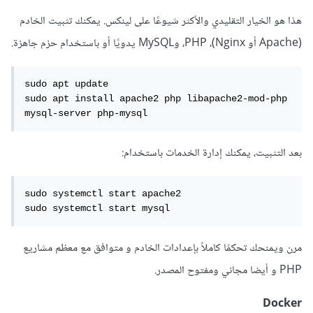
Laravel، PHP، وواجهات HTTP بسرعة وسهولة. خفيفة وموجهة
هذا هو الخيار التقليدي والأكثر شيوعًا على لينكس. يمكنك تثبيت الخادم
للمطورين الذين لا يريدون تعقيدات Docker.
(Apache أو Nginx)، PHP، وMySQL يدويًا أو باستخدام حزم جاهزة.
4. Devilbox أو DDEV
sudo apt update

أدوات متقدمة مبنية على Docker، مخصصة لتطوير PHP. أسهل
sudo apt install apache2 php libapache2-mod-php 
mysql-server php-mysql
في الاستخدام من Docker الخام. توفر بيئة شبيهة بـ Laragon
من حيث البساطة.
بعد التثبيت، يمكنك إدارة الخدمات باستخدام:
sudo systemctl start apache2 

sudo systemctl start mysql
مرن ويمنحك تحكمًا كاملاً بإعدادات الخادم و متوافق مع معظم مشاريع
PHP و أيضا مجاني ومفتوح المصدر.
Docker