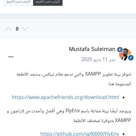
الترتيب حسب التقييم
الترتيب حسب التاريخ
0
Mustafa Suleiman
نشر
11 مايو 2025
تتوفر بيئة تطوير XAMPP والتي تدعم نظام لينكس، ستجد الأنظمة
المدعومة هنا:
https://www.apachefriends.org/download.html
ويوجد أيضًا بيئة مماثلة باسم FlyEnv وهي أفضل وأحدث من لاراجون و
XAMPP متوفرة لمختلف الأنظمة:
https://github.com/xpf0000/FlyEnv