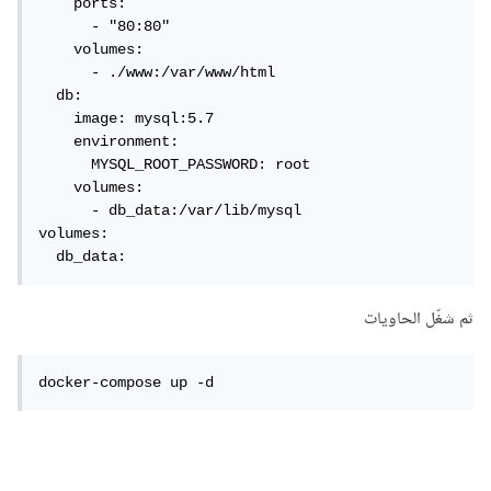
    ports:

      - "80:80"

    volumes:

      - ./www:/var/www/html

  db:

    image: mysql:5.7

    environment:

      MYSQL_ROOT_PASSWORD: root

    volumes:

      - db_data:/var/lib/mysql

volumes:

  db_data:
ثم شغّل الحاويات
docker-compose up -d