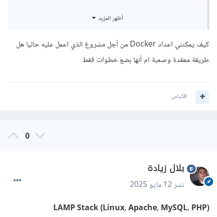
1. XAMPP / LAMP
أظهر المزيد
LAMP: هو اختصار لـ Linux + Apache + MySQL/MariaDB
كيف يمكنني اعداد Docker من أجل مشروع الذي اعمل عليه حاليا هل
+ PHP. يمكنك تثبيت LAMP يدويًا أو باستخدام سكربت. أو
طريقة معقدة وصعبة ام أنها بضع خطوات فقط
تستخدم XAMPP كبديل أبسط لكن أقل مرونة.
2. Docker (مُوصى به بشدة)
اقتباس
أقوى بديل حقيقي لـ Laragon. يسمح لك بإنشاء بيئة تطوير
شبيهة بالإنتاج. يمكنك تشغيل PHP، MySQL، Redis، Nginx،
0
إلخ. في حاويات منفصلة. يوجد ملفات جاهزة اسمها docker-
compose.yml تسهل الإعداد. Laravel يدعم Docker من
بلال زيادة
خلال Laravel Sail.
نشر
12 مايو 2025
3. Laravel Valet (Linux)
LAMP Stack (Linux, Apache, MySQL, PHP)
نسخة من Valet الأصلية التي كانت مخصصة للـ macOS. تدعم