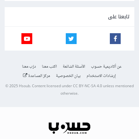
تابعنا على
عن أكاديمية حسوب
الأسئلة الشائعة
اكتب معنا
درّب معنا
إرشادات الاستخدام
بيان الخصوصية
مركز المساعدة
© 2025
Hsoub
.
Content licensed under
CC BY-NC-SA 4.0
unless mentioned
otherwise.