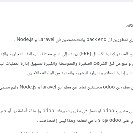
اته.
حيث إن odoo هو نظام مفتوح المصدر لإدارة الأعمال (ERP) يهدف إلى دمج مختلف الوظائف التجاري
سع من قبل الشركات الصغيرة والمتوسطة والكبيرة لتسهيل إدارة العمليات الي
 و إدارة العملاء والموارد البشرية والعديد من الوظائف الأخرى.
وهو قائم على لغة بايثون . وإن مطورين odoo مختلفين تماما ع
لهذا إذا لم تكن تريد أن تعمل على مشروع odoo او تعمل في تطوير تطبيقات odoo وإضا
ليس إختصاصك .