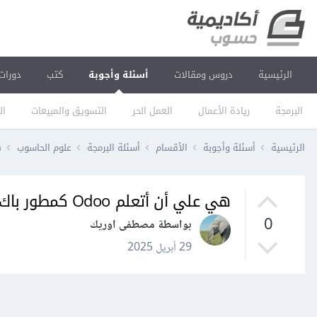
الرئيسية
دروس ومقالات
أسئلة وأجوبة
كتب
دورات
البرمجة
ريادة الأعمال
العمل الحر
التسويق والمبيعات
ال
الرئيسية
أسئلة وأجوبة
الأقسام
أسئلة البرمجة
علوم الحاسوب
ه
هي علي أن أتعلم Odoo كمطور باك اند
0
بواسطة مصطفى اوريك
29 أبريل 2025