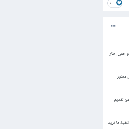
2
ة بالواجهة الخلفية ولتكن C# أو Go أو بايثون، أو حتى إطار
نة، أي أن تكون مهندس برمجيات software engineer وليس مطور
 حال هناك مشروع يتطلب Odoo فلن تتمكن من تقديم
فيذ ما تريد