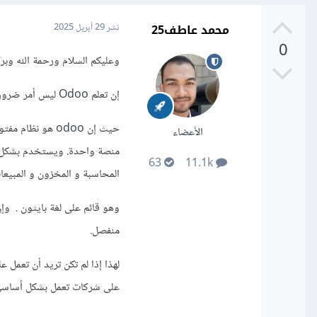
محمد عاطف25
نشر
29 أبريل 2025
0
وعليكم السلام ورحمة الله وبرك
إن تعلم Odoo ليس أمر ضروري لمطورين ال back end والمتخصصين في Laravel و Node.js .
الأعضاء
منصة واحدة. ويستخدم بشكل وا
63
11.1k
المحاسبة و المخزون و المبيعات
منفصل.
على شركات تعمل بشكل أساسي على odoo فإذا لا داعي لتعلمه وهذا 