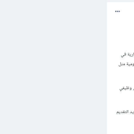
ة والإدارية في
ومية مثل
ن مطورين laravel و Node.js ولهم مسمى وظيفي
فة أنظمة بها أو لا تريد التقديم