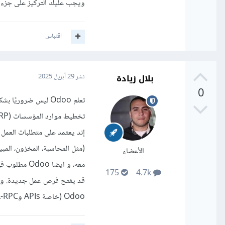
ويجب عليك التركيز على جزء واحد معين إما php مع laravel أو t
اقتباس
بلال زيادة
نشر
29 أبريل 2025
0
الأعضاء
175
4.7k
Odoo (خاصة APIs وXML-RPC) قد يكون ضروريًا.