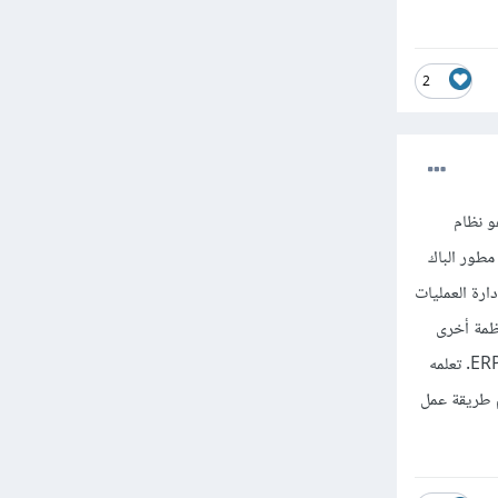
2
ا بشكل مباشر لمطور باك إند يعمل بتقنيات مثل Laravel أو Node.js، لأن Odoo هو نظام
كلغة أساسية. اختصاص مطور الباك
طلبات العمل أو المشروع الذي يشارك فيه، إذا كانت الشركة أو المشروع يعتمد على Odoo لإدارة العمليات
تطوير وتخصيص الوحدات (Modules) أو دمج أنظمة أخرى
معه، و ايضا Odoo مطلوب في بعض الأسواق، خاصة في الشركات الصغيرة والمتوسطة التي تستخدمه كحل ERP. تعلمه
ا كنت تعمل على دمج تطبيقات Laravel أو Node.js مع Odoo، ففهم طريقة عمل