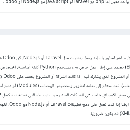
java scrip مع Node.js أو odoo .
تعلم Odoo ليس ضروريً
تخطيط موارد المؤسسات (ERP) يعتمد على إطار عمل خاص به ويستخدم Python 
إند يعتمد على مت
(مثل المحاسبة، المخزون، المبيعات)، فقد تحتاج إلى تعلمه ل
قد يفتح فرص عمل جديدة. و ايضا إذ