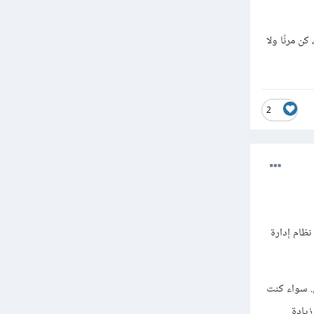
 مرنًا ولا
2
مد على نظام إدارة
. سواء كنت
زيادة