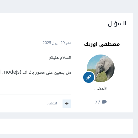
السؤال
مصطفى اوريك
نشر
29 أبريل 2025
السلام عليكم
هل يتعين على مطور باك اند (laravel, nodejs) أن يتعلم odoo أم أن هذا ليس من اختصاصه؟
الأعضاء
77
اقتباس