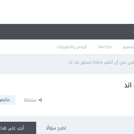
تصميم
DevOps
البرامج والتطبيقات
ي علي أن أتعلم Odoo كمطور باك اند
متابعو
مشاركة
اطرح سؤالًا
أجب على هذا 