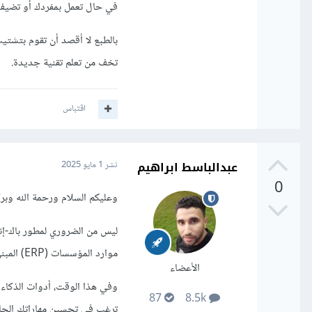
في حال تعمل بمفردك أو تضيف 
بالطبع لا أقصد أن تقوم بتشت
تخف من تعلم تقنية جديدة.
اقتباس
عبدالباسط ابراهيم
نشر
1 مايو 2025
0
وعليكم السلام ورحمة الله وبرك
موارد المؤسسات (ERP) المبني على Odoo فيكون تعلم Odoo مفيدًا.
الأعضاء
وفي هذا الوقت، أدوات الذكاء 
87
8.5k
ترغب في تحسين مهاراتك الحالية