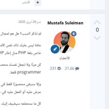
اقتباس
Mustafa Suleiman
نشر
29 أبريل 2025
0
لم تذكر السبب؟ هل هو لمجال ال
خاص بلغة PHP مثل إطار NativePHP.
الأعضاء
231
21.6k
programmer فقط.
عرض عليه أو العمل عليه في 
كل ما ستتعلمه سيضيف إليك ول