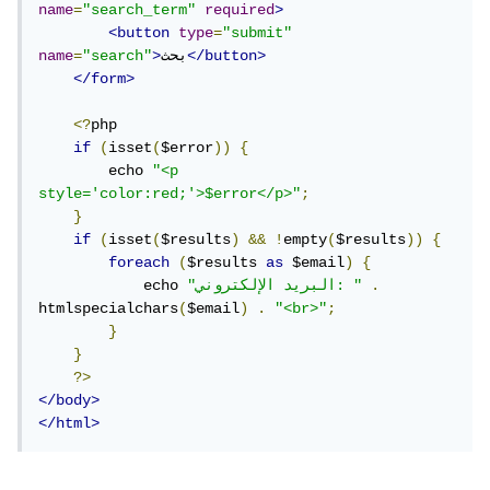
name
=
"search_term"
required
>
<button
type
=
"submit"
</button>
بحث
>
"search"
=
name
</form>
<?
php

if
(
isset
(
$error
))
{
        echo 
"<p 
style='color:red;'>$error</p>"
;
}
if
(
isset
(
$results
)
&&
!
empty
(
$results
))
{
foreach
(
$results 
as
 $email
)
{
.
"البريد الإلكتروني: "
            echo 
htmlspecialchars
(
$email
)
.
"<br>"
;
}
}
?>
</body>
</html>