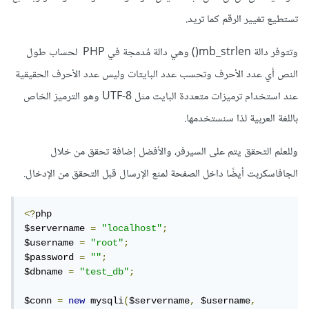
تستطيع تغيير الرقم كما تريد.
وتتوفر دالة mb_strlen() وهي دالة مُدمجة في PHP لحساب طول
النص أي عدد الأحرف وتحسب عدد البايتات وليس عدد الأحرف الحقيقية
عند استخدام ترميزات متعددة البايت مثل UTF-8 وهو الترميز الخاص
باللغة العربية لذا سنستخدمها.
وللعلم التحقق يتم على السيرفر، والأفضل إضافة تحقق من خلال
الجافاسكربت أيضًا داخل الصفحة لمنع الإرسال قبل التحقق من الإدخال.
<?
php

$servername 
=
"localhost"
;
$username 
=
"root"
;
$password 
=
""
;
$dbname 
=
"test_db"
;
$conn 
=
new
 mysqli
(
$servername
,
 $username
,