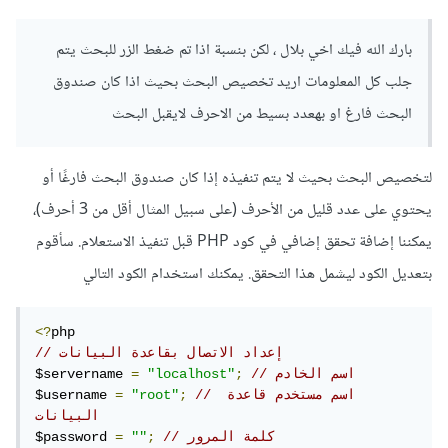
// استعلام البحث (حماية من SQL Injection 
بارك الله فيك اخي بلال ، لكن بنسبة اذا تم ضغط الزر للبحث يتم
باستخدام prepared statements)
جلب كل المعلومات اريد تخصيص البحث بحيث اذا كان صندوق
    $sql 
=
"SELECT email FROM users WHERE 
name LIKE ?"
;
البحث فارغ او بهعدد بسيط من الاحرف لايقبل البحث
    $stmt 
=
 $conn
->
prepare
(
$sql
);
    $search_term 
=
"%"
.
 $search_term 
.
// إضافة % للبحث الجزئي
;
"%"
لتخصيص البحث بحيث لا يتم تنفيذه إذا كان صندوق البحث فارغًا أو
    $stmt
->
bind_param
(
"s"
,
 $search_term
);
يحتوي على عدد قليل من الأحرف (على سبيل المثال أقل من 3 أحرف)،
    $stmt
->
execute
();
    $result 
=
 $stmt
->
get_result
();
يمكننا إضافة تحقق إضافي في كود PHP قبل تنفيذ الاستعلام. سأقوم
// عرض النتائج
بتعديل الكود ليشمل هذا التحقق. يمكنك استخدام الكود التالي
if
(
$result
->
num_rows 
>
0
)
{
while
(
$row 
=
 $result
-
<?
>
fetch_assoc
())
{
.
"البريد الإلكتروني: "
            echo 
// إعداد الاتصال بقاعدة البيانات
// اسم الخادم
;
;
"<br>"
.
]
"localhost"
=
'email'
[
$row
$servername 
// اسم مستخدم قاعدة 
;
"root"
}
=
$username 
{
else
}
البيانات
;
"لا توجد نتائج مطابقة."
// كلمة المرور
;
""
        echo 
=
$password 