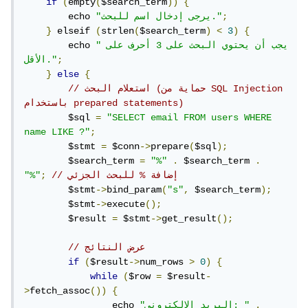
if
(
empty
<input
(
$search_term
type
=
"text"
))
id
{
=
"search_term"
;
"يرجى إدخال اسم للبحث."
>
required
        echo 
"search_term"
=
name
}
 elseif 
<button
(
strlen
type
(
$search_term
=
"submit"
)
<
3
)
{
</button>
بحث
>
"يجب أن يحتوي البحث على 3 أحرف على 
        echo 
"search"
=
name
</form>
;
الأقل."
</body>
}
else
{
// استعلام البحث (حماية من SQL Injection 
</html>
باستخدام prepared statements)
هذا الكود كامل بناء على ما تريد.
        $sql 
=
"SELECT email FROM users WHERE 
name LIKE ?"
;
        $stmt 
=
 $conn
->
prepare
(
$sql
);
        $search_term 
=
"%"
.
 $search_term 
.
// إضافة % للبحث الجزئي
;
"%"
        $stmt
->
bind_param
(
"s"
,
 $search_term
);
        $stmt
->
execute
();
        $result 
=
 $stmt
->
get_result
();
// عرض النتائج
if
(
$result
->
num_rows 
>
0
)
{
while
(
$row 
=
 $result
-
>
fetch_assoc
())
{
.
"البريد الإلكتروني: "
                echo 