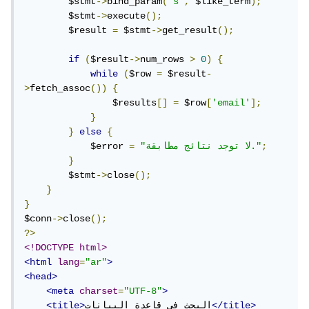
        $stmt
->
bind_param
(
"s"
,
 $like_term
);
        $stmt
->
execute
();
        $result 
=
 $stmt
->
get_result
();
if
(
$result
->
num_rows 
>
0
)
{
while
(
$row 
=
 $result
-
>
fetch_assoc
())
{
                $results
[]
=
 $row
[
'email'
];
}
}
else
{
;
"لا توجد نتائج مطابقة."
=
            $error 
}
        $stmt
->
close
();
}
}
$conn
->
close
();
?>
<!DOCTYPE html>
<html
lang
=
"ar"
>
<head>
<meta
charset
=
"UTF-8"
>
</title>
البحث في قاعدة البيانات
<title>