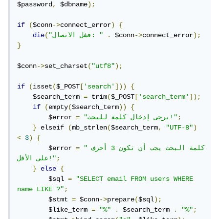
$password
,
 $dbname
);
if
(
$conn
->
connect_error
)
{
);
connect_error
->
 $conn
.
"فشل الاتصال: "
(
die
}
$conn
->
set_charset
(
"utf8"
);
if
(
isset
(
$_POST
[
'search'
]))
{
    $search_term 
=
 trim
(
$_POST
[
'search_term'
]);
if
(
empty
(
$search_term
))
{
;
"يرجى إدخال كلمة للبحث!"
=
        $error 
}
 elseif 
(
mb_strlen
(
$search_term
,
"UTF-8"
)
<
3
)
{
"كلمة البحث يجب أن تكون 3 أحرف 
=
        $error 
;
على الأقل!"
}
else
{
        $sql 
=
"SELECT email FROM users WHERE 
name LIKE ?"
;
        $stmt 
=
 $conn
->
prepare
(
$sql
);
        $like_term 
=
"%"
.
 $search_term 
.
"%"
;