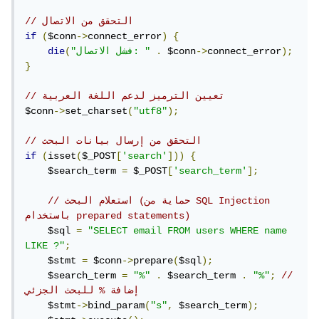
// التحقق من الاتصال
if
(
$conn
->
connect_error
)
{
);
connect_error
->
 $conn
.
"فشل الاتصال: "
(
die
}
// تعيين الترميز لدعم اللغة العربية
$conn
->
set_charset
(
"utf8"
);
// التحقق من إرسال بيانات البحث
if
(
isset
(
$_POST
[
'search'
]))
{
    $search_term 
=
 $_POST
[
'search_term'
];
// استعلام البحث (حماية من SQL Injection 
باستخدام prepared statements)
    $sql 
=
"SELECT email FROM users WHERE name 
LIKE ?"
;
    $stmt 
=
 $conn
->
prepare
(
$sql
);
    $search_term 
=
"%"
.
 $search_term 
.
"%"
;
// 
إضافة % للبحث الجزئي
    $stmt
->
bind_param
(
"s"
,
 $search_term
);