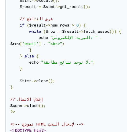
    $stmt
->
execute
();
    $result 
=
 $stmt
->
get_result
();
// عرض النتائج
if
(
$result
->
num_rows 
>
0
)
{
while
(
$row 
=
 $result
->
fetch_assoc
())
{
.
"البريد الإلكتروني: "
            echo 
$row
[
'email'
]
.
"<br>"
;
}
}
else
{
;
"لا توجد نتائج مطابقة."
        echo 
}
    $stmt
->
close
();
}
// إغلاق الاتصال
$conn
->
close
();
?>
<!-- نموذج HTML لإدخال البحث -->
<!DOCTYPE html>