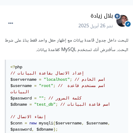
بلال زيادة
نشر
26 أبريل 2025
للبحث داخل جدول قاعدة بيانات مع إظهار حقل واحد فقط بناءً على شرط
البحث. سأفترض أنك تستخدم MySQL كقاعدة بيانات.
<?
// إعداد الاتصال بقاعدة البيانات
// اسم الخادم
;
"localhost"
=
$servername 
// اسم مستخدم قاعدة 
;
"root"
=
$username 
البيانات
// كلمة المرور
;
""
=
$password 
// اسم قاعدة البيانات
;
"test_db"
=
$dbname 
// إنشاء الاتصال
$conn 
=
new
 mysqli
(
$servername
,
 $username
,
$password
,
 $dbname
);