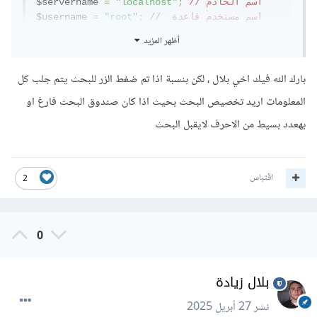
// اسم الخادم
;
"localhost"
=
$servername 
// اسم مستخدم قاعدة 
;
"root"
=
$username 
البيانات
أظهر المزيد
// كلمة المرور
;
""
=
$password 
// اسم قاعدة البيانات
;
"test_db"
=
$dbname 
بارك الله فيك اخي بلال ، لكن بنسبة اذا تم ضغط الزر للبحث يتم جلب كل
// إنشاء الاتصال
المعلومات اريد تخصيص البحث بحيث اذا كان صندوق البحث فارغ او
$conn 
=
new
 mysqli
(
$servername
,
 $username
,
بهعدد بسيط من الاحرف لايقبل البحث
$password
,
 $dbname
);
// التحقق من الاتصال
if
(
$conn
->
connect_error
)
{
اقتباس
2
-
 $conn
.
"فشل الاتصال: "
(
die
>
connect_error
);
}
0
// تعيين الترميز لدعم اللغة العربية
$conn
->
set_charset
(
"utf8"
);
بلال زيادة
// التحقق من إرسال بيانات البحث
if
(
isset
(
$_POST
[
'search'
]))
{
نشر
27 أبريل 2025
    $search_term 
=
 $_POST
[
'search_term'
];