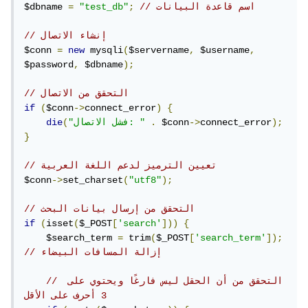
// اسم قاعدة البيانات
;
"test_db"
=
}
$dbname 
();
close
->
    $stmt
// إنشاء الاتصال
$conn 
}
=
new
 mysqli
(
$servername
,
 $username
,
$password
,
 $dbname
);
// إغلاق الاتصال
();
close
->
// التحقق من الاتصال
$conn
if
?>
(
$conn
->
connect_error
)
{
);
connect_error
->
 $conn
.
"فشل الاتصال: "
(
die
<!-- نموذج HTML لإدخال البحث -->
}
<!DOCTYPE html>
>
"ar"
=
lang
// تعيين الترميز لدعم اللغة العربية
<html
$conn
<head>
->
set_charset
(
"utf8"
);
<meta
charset
=
"UTF-8"
>
</title>
البحث في قاعدة البيانات
<title>
// التحقق من إرسال بيانات البحث
if
</head>
(
isset
(
$_POST
[
'search'
]))
{
<body>
    $search_term 
=
 trim
(
$_POST
[
'search_term'
]);
</h2>
البحث في قاعدة البيانات
<h2>
// إزالة المسافات البيضاء
<form
method
=
"POST"
action
=
""
>
أدخل اسم 
>
"search_term"
=
for
<label
// التحقق من أن الحقل ليس فارغًا ويحتوي على 
</label>
المستخدم للبحث:
3 أحرف على الأقل