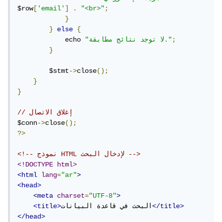
$row
[
'email'
]
.
"<br>"
;
}
}
else
{
;
"لا توجد نتائج مطابقة."
            echo 
}
        $stmt
->
close
();
}
}
// إغلاق الاتصال
$conn
->
close
();
?>
<!-- نموذج HTML لإدخال البحث -->
<!DOCTYPE html>
<html
lang
=
"ar"
>
<head>
<meta
charset
=
"UTF-8"
>
</title>
البحث في قاعدة البيانات
<title>
</head>