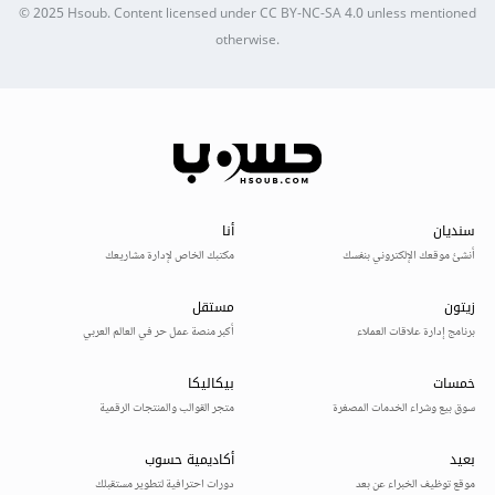
© 2025
Hsoub
.
Content licensed under
CC BY-NC-SA 4.0
unless mentioned
otherwise.