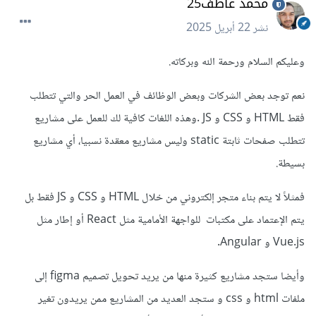
محمد عاطف25
نشر
22 أبريل 2025
وعليكم السلام ورحمة الله وبركاته.
نعم توجد بعض الشركات وبعض الوظائف في العمل الحر والتي تتطلب
فقط HTML و CSS و JS .وهذه اللغات كافية لك للعمل على مشاريع
تتطلب صفحات ثابتة static وليس مشاريع معقدة نسبيا، أي مشاريع
بسيطة.
فمثلاً لا يتم بناء متجر إلكتروني من خلال HTML و CSS و JS فقط بل
يتم الإعتماد على مكتبات للواجهة الأمامية مثل React أو إطار مثل
Vue.js و Angular.
وأيضا ستجد مشاريع كثيرة منها من يريد تحويل تصميم figma إلى
ملفات html و css و ستجد العديد من المشاريع ممن يريدون تغير