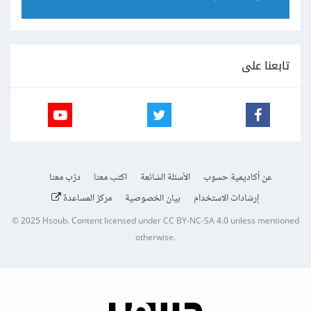
تابعنا على
عن أكاديمية حسوب
الأسئلة الشائعة
اكتب معنا
درّب معنا
إرشادات الاستخدام
بيان الخصوصية
مركز المساعدة
© 2025
Hsoub
.
Content licensed under
CC BY-NC-SA 4.0
unless mentioned
otherwise.