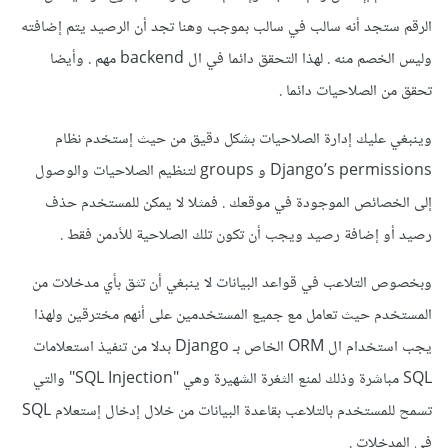
الرقم ستجد أنه سالب في سالب بموجب وهنا تجد أن الرصيد يتم إضافته
وليس الخصم منه . لهذا التحقق دائما في ال backend مهم . وأيضا
تحقق من الصلاحيات دائما .
وينبغي عليك إدارة الصلاحيات بشكل دقيق من حيث إستخدم نظام
Django’s permissions و groups لتنظيم الصلاحيات والوصول
إلى الخصائص الموجودة في موقعك . فمثلا لا يمكن للمستخدم حذف
رصيد أو إضافة رصيد ويجب أن تكون تلك الصلاحية للأدمن فقط .
وبخصوص التلاعب في قواعد البيانات لا ينبغي أن تثق بأي مدخلات من
المستخدم حيث تعامل مع جميع المستخدمين على أنهم مخترقين ولهذا
يجب استخدام ال ORM الخاص بـ Django بدلا من تنفيذ استعلامات
SQL مباشرة وذلك لمنع الثغرة الشهيرة وهي "SQL Injection" والتي
تسمح للمستخدم بالتلاعب بقاعدة البيانات من خلال إدخال إستعلام SQL
في المدخلات .