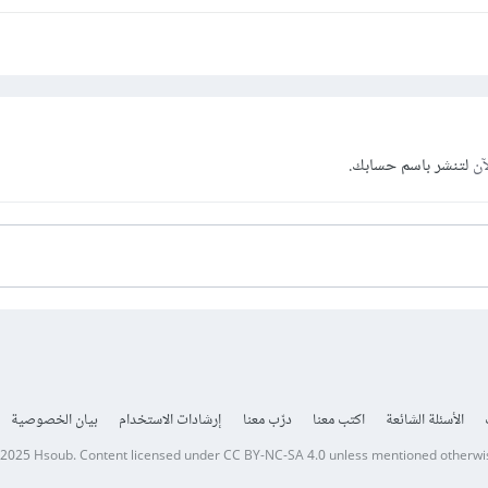
آن
لتنشر باسم حسابك.
تأكد بعد ذلك من فتح ملف css أو sass حيث هذه الإضافة لا تدعم inline css كم
الأسئلة الشائعة
اكتب معنا
درّب معنا
إرشادات الاستخدام
بيان الخصوصية
 2025
Hsoub
.
Content licensed under
CC BY-NC-SA 4.0
unless mentioned otherwi