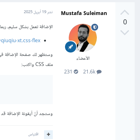
Mustafa Suleiman
نشر
19 أبريل 2025
0
الإضافة تعمل بشكل سليم، ربما
iuqiu-xt.css-flex
الأعضاء
ملف CSS واكتب:
231
21.6k
وستجد أنّ أيقونة الإضافة قد ظه
اقتباس