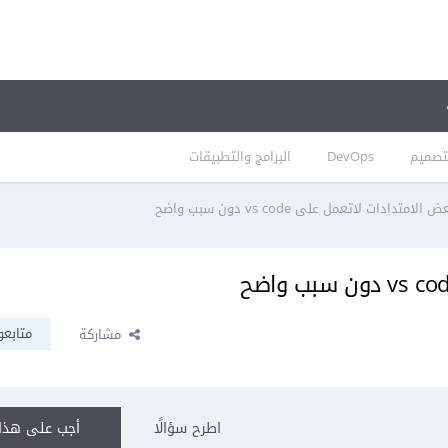
تصميم
DevOps
البرامج والتطبيقات
لامتدادات لاتعمل على vs code دون سبب واضح
متابعو
مشاركة
اطرح سؤالًا
أجب على هذا 