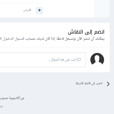
اقتباس
انضم إلى النقاش
يمكنك أن تنشر الآن وتسجل لاحقًا. إذا كان لديك حساب،
فسجل الدخول ال
أجب على هذا السؤال...
الموجودة في كود html .
اذهب إلى قائمة الأسئلة
وتأكد من إعادة تشغيل vs code بعد ذلك.
عن أكاديمية حسوب
se.