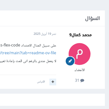
السؤال
محمد كمال9
نشر
19 أبريل 2025
على سبيل المثال الامتداد css-flex-code الذى يعطى تجربة مرئية رائعه لفهم موضوع flexbox
e/tree/main?tab=readme-ov-file
لا يعمل عندى بالرغم انى قمت بإعادة تعيين VS Code إلى الإعدادات الافتراضية من خلال مسح ملف ngs.json
الأعضاء
31
اقتباس