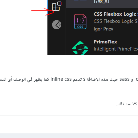
تأكد بعد ذلك من فتح ملف css أو sass حيث هذه الإضافة لا تدعم inline css كما يظهر في 