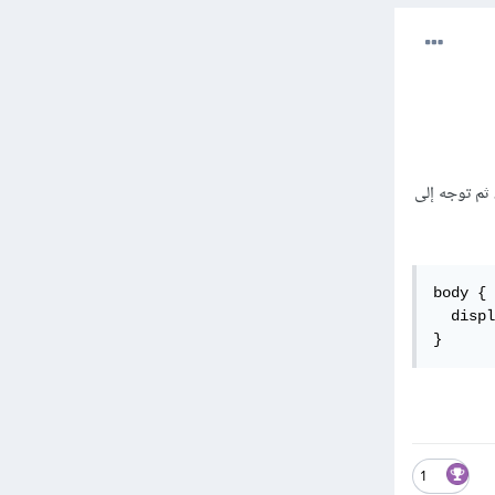
ك رسالة اختر trust وسيتم التثبيت، ثم توجه إلى
body {

  displ
}
1