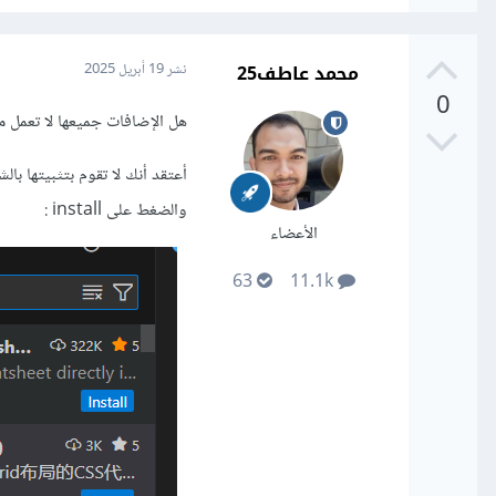
محمد عاطف25
نشر
19 أبريل 2025
0
هل الإضافات جميعها لا تعمل 
والضغط على install
:
الأعضاء
63
11.1k