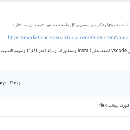
 قمت بتثبيتها بشكل غير صحيح، كل ما تحتاجه هو التوجه للرابط التالي:
https://marketplace.visualstudio.com/items?itemName=q
وستظهر لك صفحة الإضافة في vscode اضغط على install وستظهر ل
ay: flex;

رت بجانب flex