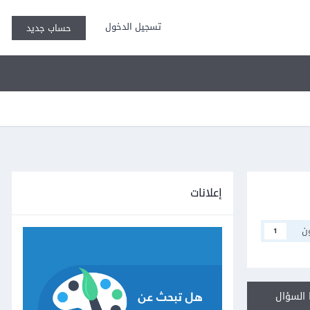
تسجيل الدخول
حساب جديد
إعلانات
ن
1
السؤال