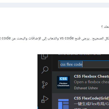
معك ؟
أعتقد أنك لا تقوم بتثبيتها بالشكل الصحيح . يرجى ف