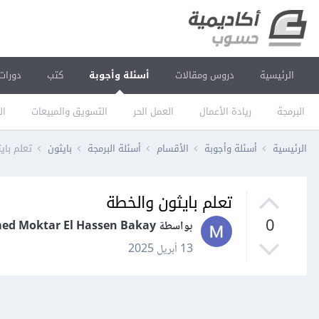
الرئيسية
دروس ومقالات
أسئلة وأجوبة
كتب
دورات
البرمجة
ريادة الأعمال
العمل الحر
التسويق والمبيعات
ال
الرئيسية
أسئلة وأجوبة
الأقسام
أسئلة البرمجة
بايثون
تعلم باي
تعلم بايثون والخطة
0
بواسطة Mohamed Moktar El Hassen Bakay
13 أبريل 2025