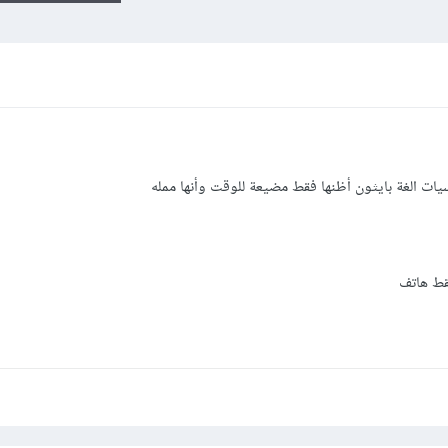
ت الغة بايثون أظنها فقط مضيعة للوقت وأنها ممله
فقط هاتف