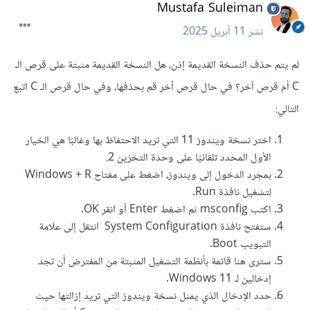
Mustafa Suleiman
نشر
11 أبريل 2025
لم يتم حذف النسخة القديمة إذن، هل النسخة القديمة مثبتة على قرص الـ
C أم قرص آخر؟ في حال قرص آخر قم بحذفها، وفي حال قرص الـ C اتبع
التالي:
اختر نسخة ويندوز 11 التي تريد الاحتفاظ بها وغالبًا هي الخيار
الأول المحدد تلقائيًا على وحدة التخزين 2.
بمجرد الدخول إلى ويندوز، اضغط على مفتاح Windows + R
لتشغيل نافذة Run.
اكتب msconfig ثم اضغط Enter أو انقر OK.
ستفتح نافذة System Configuration انتقل إلى علامة
التبويب Boot.
سترى هنا قائمة بأنظمة التشغيل المثبتة من المفترض أن تجد
إدخالين لـ Windows 11.
حدد الإدخال الذي يمثل نسخة ويندوز التي تريد إزالتها حيث