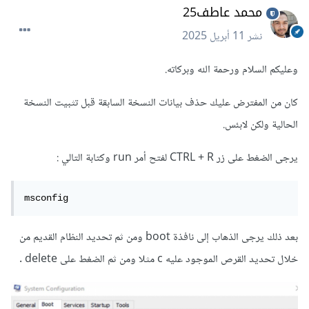
محمد عاطف25
نشر
11 أبريل 2025
وعليكم السلام ورحمة الله وبركاته.
كان من المفترض عليك حذف بيانات النسخة السابقة قبل تثبيت النسخة
الحالية ولكن لابئس.
يرجى الضغط على زر CTRL + R لفتح أمر run وكتابة التالي
:
msconfig
بعد ذلك يرجى الذهاب إلى نافذة boot ومن ثم تحديد النظام القديم من
خلال تحديد القرص الموجود عليه c مثلا ومن ثم الضغط على delete .