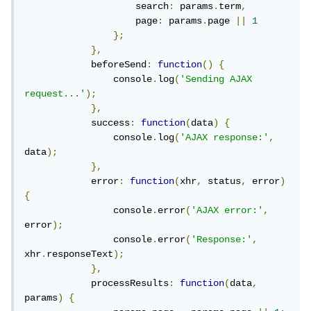
                    search
:
 params
.
term
,
                    page
:
 params
.
page 
||
1
};
},
            beforeSend
:
function
()
{
                console
.
log
(
'Sending AJAX 
request...'
);
},
            success
:
function
(
data
)
{
                console
.
log
(
'AJAX response:'
,
data
);
},
            error
:
function
(
xhr
,
 status
,
 error
)
{
                console
.
error
(
'AJAX error:'
,
error
);
                console
.
error
(
'Response:'
,
xhr
.
responseText
);
},
            processResults
:
function
(
data
,
params
)
{