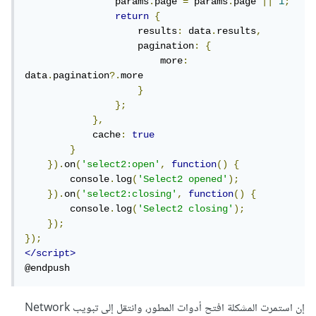
                params
.
page 
=
 params
.
page 
||
1
;
return
{
                    results
:
 data
.
results
,
                    pagination
:
{
                        more
:
data
.
pagination
?.
more

}
};
},
            cache
:
true
}
}).
on
(
'select2:open'
,
function
()
{
        console
.
log
(
'Select2 opened'
);
}).
on
(
'select2:closing'
,
function
()
{
        console
.
log
(
'Select2 closing'
);
});
});
</script>
@endpush
إن استمرت المشكلة افتح أدوات المطور، وانتقل إلى تبويب Network