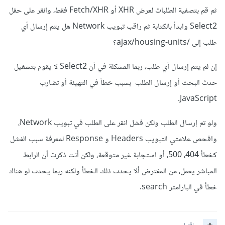
ثم قم بتصفية الطلبات لعرض XHR أو Fetch/XHR فقط، وانقر على حقل
Select2 وابدأ بالكتابة ثم راقب تبويب Network هل يتم إرسال أي
طلب إلى /ajax/housing-units؟
إن لم يتم إرسال أي طلب، ربما المشكلة في أن Select2 لا يقوم بتشغيل
حدث البحث أو إرسال الطلب بسبب خطأ في التهيئة أو تضارب
JavaScript.
ولو تم إرسال الطلب ولكن فشل انقر على الطلب في تبويب Network،
وافحص علامتي التبويب Headers و Response لمعرفة سبب الفشل
كخطأ 404، 500، أو استجابة غير متوقعة، ولكن أنت ذكرت أن الرابط
المباشر يعمل، من المفترض ألا يحدث ذلك الخطأ ولكنه ربما يحدث لو هناك
خطأ في البارامتر search.