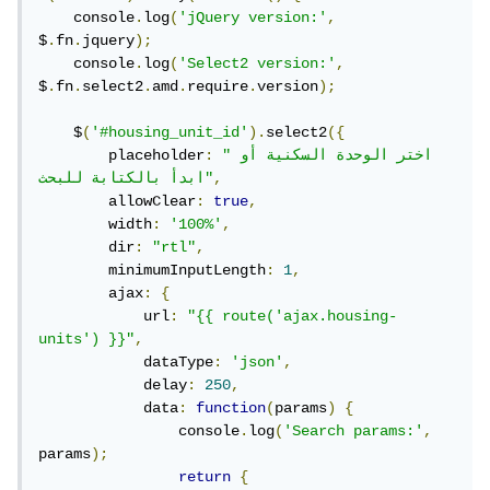
    console
.
log
(
'jQuery version:'
,
$
.
fn
.
jquery
);
    console
.
log
(
'Select2 version:'
,
$
.
fn
.
select2
.
amd
.
require
.
version
);
    $
(
'#housing_unit_id'
).
select2
({
"اختر الوحدة السكنية أو 
:
        placeholder
,
ابدأ بالكتابة للبحث"
        allowClear
:
true
,
        width
:
'100%'
,
        dir
:
"rtl"
,
        minimumInputLength
:
1
,
        ajax
:
{
            url
:
"{{ route('ajax.housing-
units') }}"
,
            dataType
:
'json'
,
            delay
:
250
,
            data
:
function
(
params
)
{
                console
.
log
(
'Search params:'
,
params
);
return
{