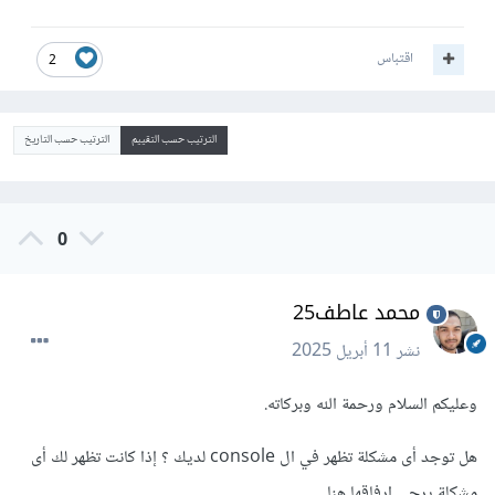
اقتباس
2
الترتيب حسب التقييم
الترتيب حسب التاريخ
0
محمد عاطف25
نشر
11 أبريل 2025
وعليكم السلام ورحمة الله وبركاته.
هل توجد أى مشكلة تظهر في ال console لديك ؟ إذا كانت تظهر لك أى
مشكلة يرجى إرفاقها هنا .