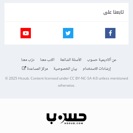
تابعنا على
عن أكاديمية حسوب
الأسئلة الشائعة
اكتب معنا
درّب معنا
إرشادات الاستخدام
بيان الخصوصية
مركز المساعدة
© 2025
Hsoub
.
Content licensed under
CC BY-NC-SA 4.0
unless mentioned
otherwise.