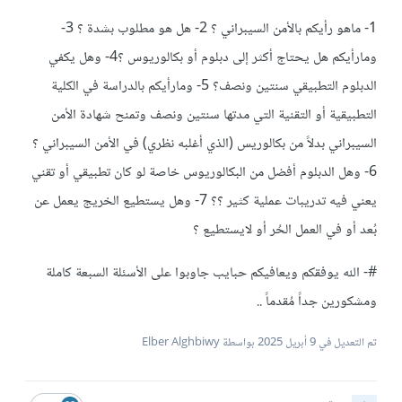
1- ماهو رأيكم بالأمن السيبراني ؟ 2- هل هو مطلوب بشدة ؟ 3-
ومارأيكم هل يحتاج أكثر إلى دبلوم أو بكالوريوس ؟4- وهل يكفي
الدبلوم التطبيقي سنتين ونصف؟ 5- ومارأيكم بالدراسة في الكلية
التطبيقية أو التقنية التي مدتها سنتين ونصف وتمنح شهادة الأمن
السيبراني بدلاً من بكالوريس (الذي أغلبه نظري) في الأمن السيبراني ؟
6- وهل الدبلوم أفضل من البكالوريوس خاصة لو كان تطبيقي أو تقني
يعني فيه تدريبات عملية كثير ؟؟ 7- وهل يستطيع الخريج يعمل عن
بُعد أو في العمل الحُر أو لايستطيع ؟
#- الله يوفقكم ويعافيكم حبايب جاوبوا على الأسئلة السبعة كاملة
ومشكورين جداً مُقدماً ..
تم التعديل في
9 أبريل 2025
بواسطة Elber Alghbiwy