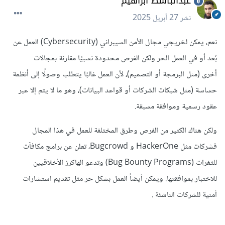
عبدالباسط ابراهيم
نشر
27 أبريل 2025
نعم، يمكن لخريجي مجال الأمن السيبراني (Cybersecurity) العمل عن
بُعد أو في العمل الحر ولكن الفرص محدودة نسبيًا مقارنة بمجالات
أخرى (مثل البرمجة أو التصميم)، لأن العمل غالبًا يتطلب وصولًا إلى أنظمة
حساسة (مثل شبكات الشركات أو قواعد البيانات)، وهو ما لا يتم إلا عبر
عقود رسمية وموافقة مسبقة.
ولكن هناك الكثير من الفرص وطرق المختلفة للعمل في هذا المجال
فشركات مثل HackerOne و Bugcrowd، تعلن عن برامج مكافآت
للثغرات (Bug Bounty Programs) وتدعو الهاكرز الأخلاقيين
للاختبار بموافقتها. ويمكن أيضاً العمل بشكل حر مثل تقديم استشارات
أمنية للشركات الناشئة .