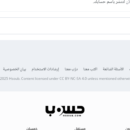
آن
لتنشر باسم حسابك.
الأسئلة الشائعة
اكتب معنا
درّب معنا
إرشادات الاستخدام
بيان الخصوصية
 2025
Hsoub
.
Content licensed under
CC BY-NC-SA 4.0
unless mentioned otherwi