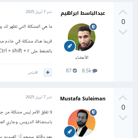
عبدالباسط ابراهيم
نشر
7 أبريل 2025
0
ما هي المشكلة التي تظهر لك 
فربما هناك مشكلة في خادم مش
بالضغط على Ctrl + shift + r لتحميل الصفحة مع حذف الكاش ومحاولة استخدام متصفح آخر إذا لم تحل المشكلةز
الأعضاء
87
8.5k
اقتباس
Mustafa Suleiman
نشر
7 أبريل 2025
0
لا تقلق الأمر ليس مشكلة من جه
باستضافة الدروس، وجاري العمل
بعد دقائق ستجد أنّ الفيديو 