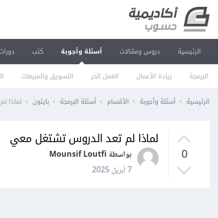
الرئيسية
دروس ومقالات
أسئلة وأجوبة
كتب
دورات
البرمجة
ريادة الأعمال
العمل الحر
التسويق والمبيعات
ال
الرئيسية
أسئلة وأجوبة
الأقسام
أسئلة البرمجة
بايثون
لماذا ل
لماذا لم تعد الدروس تشتغل معي
0
بواسطة Mounsif Loutfi
7 أبريل 2025