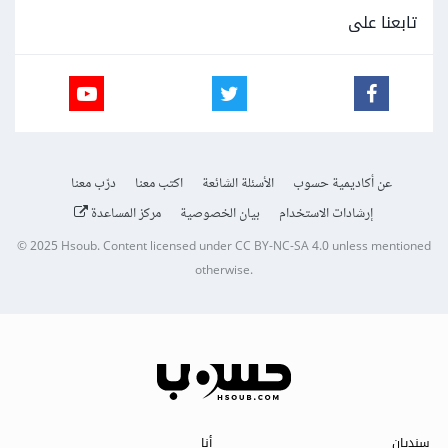
تابعنا على
عن أكاديمية حسوب
الأسئلة الشائعة
اكتب معنا
درّب معنا
إرشادات الاستخدام
بيان الخصوصية
مركز المساعدة
© 2025
Hsoub
.
Content licensed under
CC BY-NC-SA 4.0
unless mentioned
otherwise.