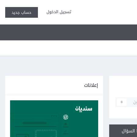
تسجيل الدخول
حساب جديد
إعلانات
ن
0
السؤال